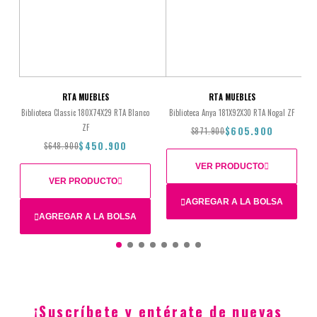
RTA MUEBLES
RTA MUEBLES
Biblioteca Classic 180X74X29 RTA Blanco
Biblioteca Anya 181X92X30 RTA Nogal ZF
ZF
$605.900
$871.900
$450.900
$648.900
VER PRODUCTO
VER PRODUCTO
AGREGAR A LA BOLSA
AGREGAR A LA BOLSA
Total
$871.900
$605.900
$648.900
$450.900
¡Suscríbete y entérate de nuevas