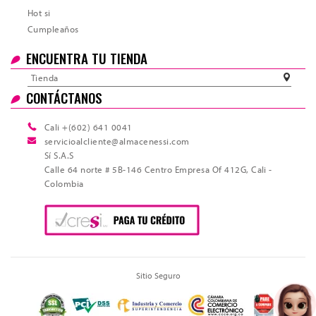
Hot si
Total
Cumpleaños
ENCUENTRA TU TIENDA
Tienda
CONTÁCTANOS
Cali +(602) 641 0041
servicioalcliente@almacenessi.com
Sí S.A.S
Calle 64 norte # 5B-146 Centro Empresa Of 412G, Cali -
Colombia
Sitio Seguro