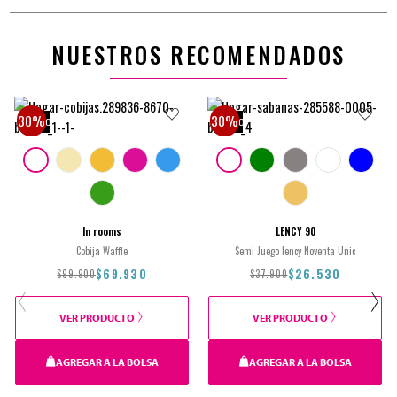
NUESTROS RECOMENDADOS
30%
30%
NUEVO
NUEVO
In rooms
LENCY 90
Cobija Waffle
Semi Juego lency Noventa Unic
$69.930
$26.530
$99.900
$37.900
VER PRODUCTO
VER PRODUCTO
AGREGAR A LA BOLSA
AGREGAR A LA BOLSA