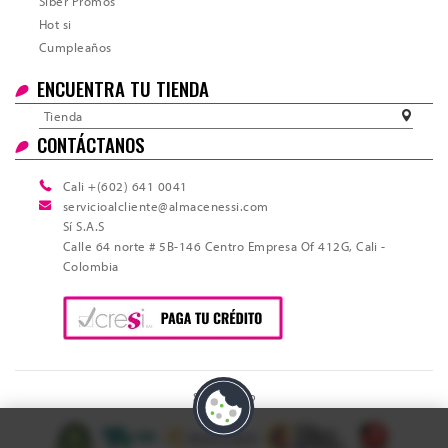
Siber Promos
Hot si
Cumpleaños
ENCUENTRA TU TIENDA
Tienda
CONTÁCTANOS
Cali +(602) 641 0041
servicioalcliente@almacenessi.com
Sí S.A.S
Calle 64 norte # 5B-146 Centro Empresa Of 412G, Cali -
Colombia
Sitio Seguro