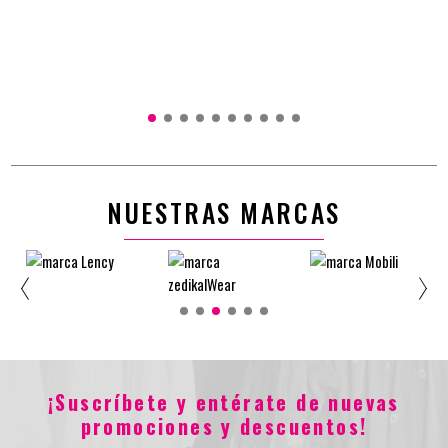
150X220
220X240
Sencillo 100X190
Semidoble 120X190
Extra Doble 160X190
Doble 140X190
$99.900
$69.930
$37.900
$26.530
NUESTRAS MARCAS
¡Suscríbete y entérate de nuevas
promociones y descuentos!