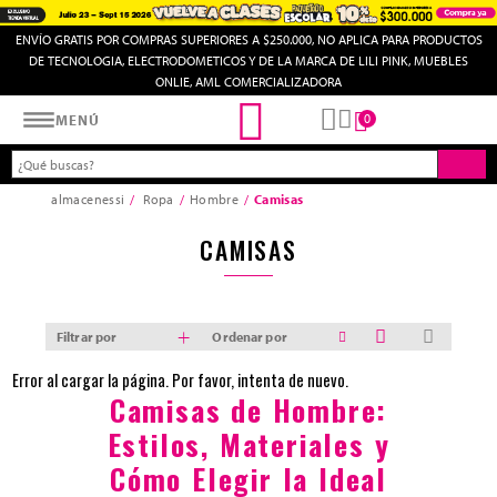
ENVÍO GRATIS POR COMPRAS SUPERIORES A $250.000, NO APLICA PARA PRODUCTOS
DE TECNOLOGIA, ELECTRODOMETICOS Y DE LA MARCA DE LILI PINK, MUEBLES
ONLIE, AML COMERCIALIZADORA
Almacenes SI
0
MENÚ
almacenessi
Ropa
Hombre
Camisas
CAMISAS
Filtrar por
Ordenar por
Error al cargar la página. Por favor, intenta de nuevo.
Camisas de Hombre:
Estilos, Materiales y
Cómo Elegir la Ideal