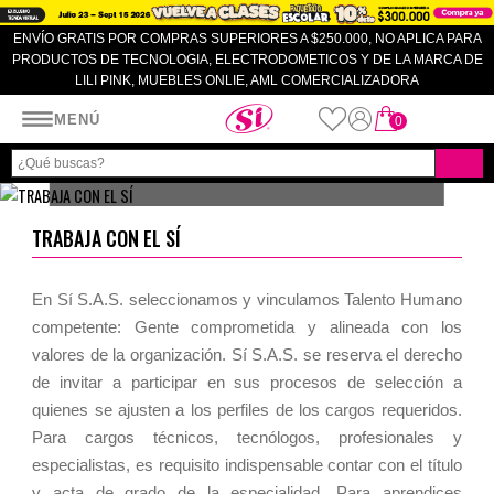
ENVÍO GRATIS POR COMPRAS SUPERIORES A $250.000, NO APLICA PARA
PRODUCTOS DE TECNOLOGIA, ELECTRODOMETICOS Y DE LA MARCA DE
LILI PINK, MUEBLES ONLIE, AML COMERCIALIZADORA
Almacenes SI
MENÚ
0
TRABAJA CON EL SÍ
TRABAJA CON EL SÍ
En Sí S.A.S. seleccionamos y vinculamos Talento Humano
competente: Gente comprometida y alineada con los
valores de la organización. Sí S.A.S. se reserva el derecho
de invitar a participar en sus procesos de selección a
quienes se ajusten a los perfiles de los cargos requeridos.
Para cargos técnicos, tecnólogos, profesionales y
especialistas, es requisito indispensable contar con el título
y acta de grado de la especialidad. Para aprendices