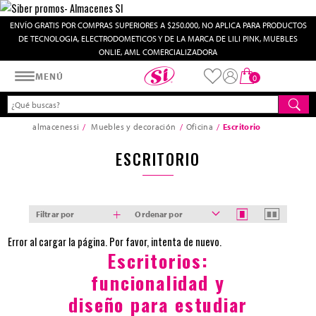
ENVÍO GRATIS POR COMPRAS SUPERIORES A $250.000, NO APLICA PARA PRODUCTOS
DE TECNOLOGIA, ELECTRODOMETICOS Y DE LA MARCA DE LILI PINK, MUEBLES
ONLIE, AML COMERCIALIZADORA
Almacenes SI
MENÚ
0
almacenessi
Muebles y decoración
Oficina
Escritorio
ESCRITORIO
Filtrar por
Ordenar por
Error al cargar la página. Por favor, intenta de nuevo.
Escritorios:
funcionalidad y
diseño para estudiar