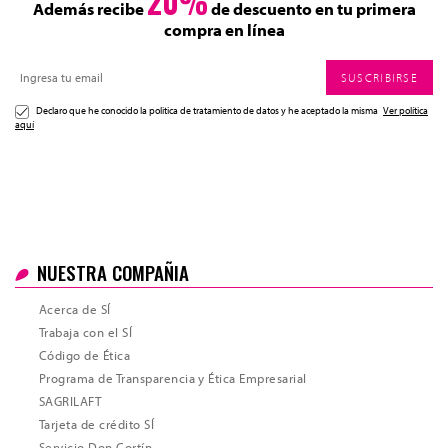
20%
Además recibe
de descuento en tu primera
compra en línea
SUSCRIBIRSE
Declaro que he conocido la politica de tratamiento de datos y he aceptado la misma
Ver política
aquí
NUESTRA COMPAÑIA
Acerca de SÍ
Trabaja con el SÍ
Código de Ética
Programa de Transparencia y Ética Empresarial
SAGRILAFT
Tarjeta de crédito SÍ
Servicio Don Cortín