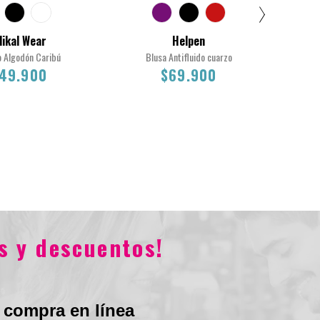
ikal Wear
Helpen
o Algodón Caribú
Blusa Antifluido cuarzo
B
49.900
$69.900
Total
M
L
XL
2XL
L
M
S
XS
2XL
XL
L
$249.900
$69.900
s y descuentos!
 compra en línea