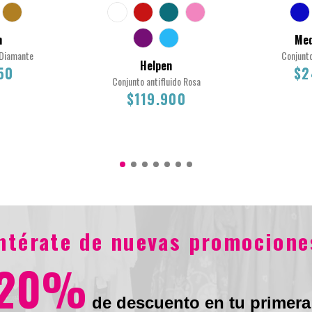
n
Med
 Diamante
Conjunt
Helpen
50
$2
Conjunto antifluido Rosa
$119.900
XS
2XL
XS
S
2XL
L
M
S
XL
XS
0
entérate de nuevas promocione
$119.900
20%
de descuento en tu primera