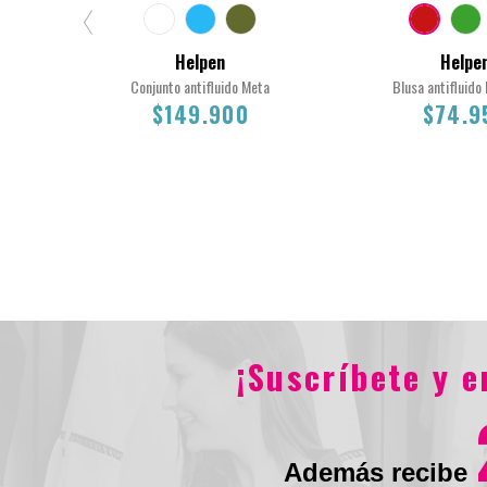
Helpen
Helpe
Conjunto antifluido Meta
Blusa antifluido
$149.900
$74.9
2XL
L
M
S
XL
XS
L
M
S
XL
$149.900
$74.95
¡Suscríbete y 
Además recibe