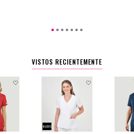
$155
XL
2XL
2XL
L
M
S
XL
XS
0
$189.900
$151.920
VISTOS RECIENTEMENTE
NUEVO