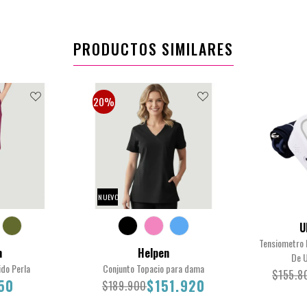
PRODUCTOS SIMILARES
20%
NUEVO
U
Tensiometro D
n
Helpen
De 
ido Perla
Conjunto Topacio para dama
$155.8
50
$151.920
$189.900