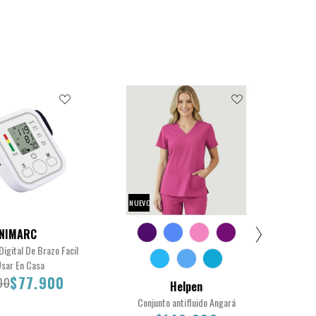
NUEVO
NIMARC
igital De Brazo Facil
Usar En Casa
$77.900
00
Helpen
Conjunto antifluido Angará