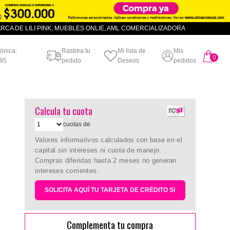
CA DE LILI PINK, MUEBLES ONLIE, AML COMERCIALIZADORA
fónica:
Rastrea tu
Mi lista de
Mis
0
artículo
95
pedido
Deseos
pedidos
Calcula tu cuota
cuotas de
Valores informativos calculados con base en el
capital sin intereses ni cuota de manejo.
Compras diferidas hasta 2 meses no generan
intereses corrientes.
SOLICITA AQUÍ TU TARJETA DE CRÉDITO SI
Complementa tu compra