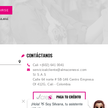
BIRSE
ica aquí
CONTÁCTANOS
Cali +(602) 641 0041
servicioalcliente@almacenessi.com
Sí S.A.S
Calle 64 norte # 5B-146 Centro Empresa
Of 412G, Cali - Colombia