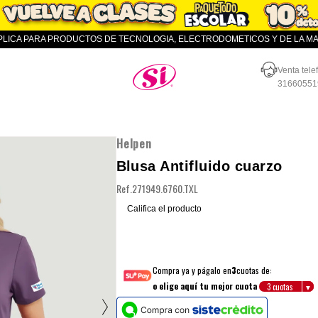
APLICA PARA PRODUCTOS DE TECNOLOGIA, ELECTRODOMETICOS Y DE LA MAR
Almacenes SI
Venta tele
31660551
Helpen
Blusa Antifluido cuarzo
Ref.
271949.6760.TXL
Califica el producto
Compra ya y págalo en
3
cuotas de:
o elige aquí tu mejor cuota