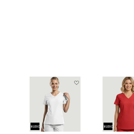
2XL
L
M
S
XL
XS
XS
S
M
L
$149.900
$84.95
NUEVO
NUEVO