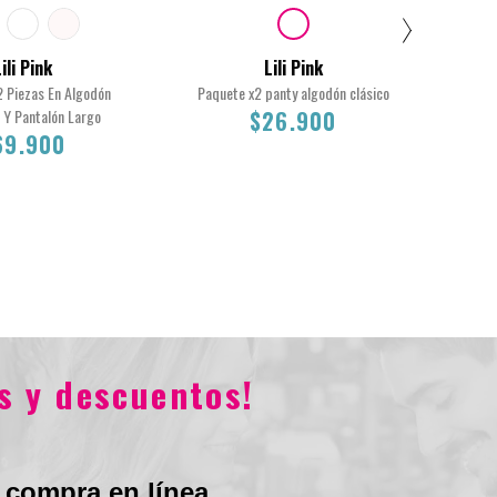
ili Pink
Lili Pink
2 Piezas En Algodón
Paquete x2 panty algodón clásico
Paqu
 Y Pantalón Largo
$26.900
69.900
Total
XL
M
$26.900
$69.900
s y descuentos!
 compra en línea