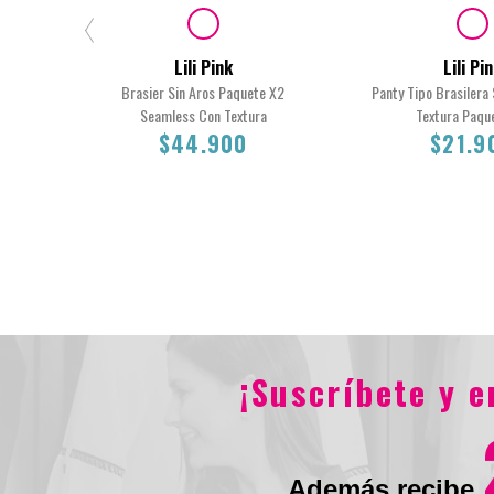
Lili Pink
Lili Pi
Brasier Sin Aros Paquete X2
Panty Tipo Brasilera
Seamless Con Textura
Textura Paqu
$44.900
$21.9
S
M
$44.900
$21.90
¡Suscríbete y 
Además recibe