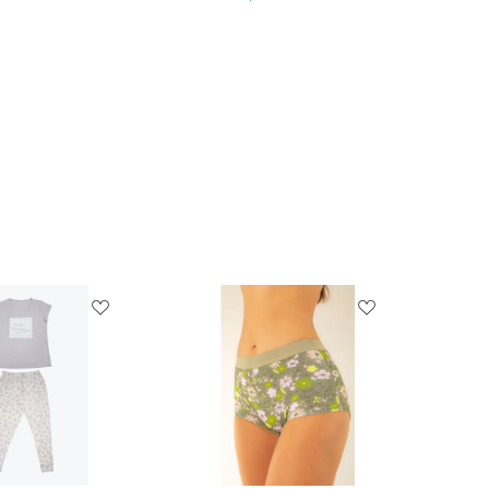
S
M
M
L
XL
S
32
$54.900
$44.900