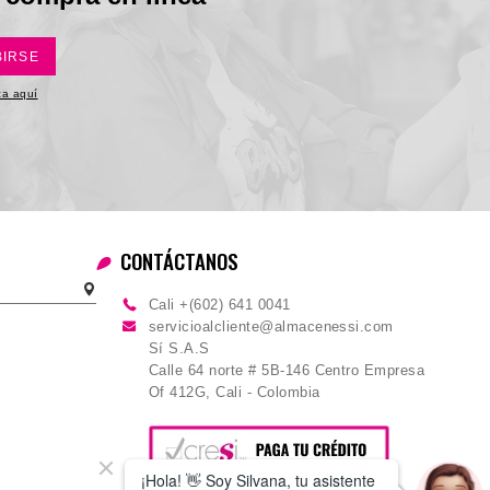
BIRSE
ica aquí
CONTÁCTANOS
Cali +(602) 641 0041
servicioalcliente@almacenessi.com
Sí S.A.S
Calle 64 norte # 5B-146 Centro Empresa
Of 412G, Cali - Colombia