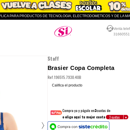
APLICA PARA PRODUCTOS DE TECNOLOGIA, ELECTRODOMETICOS Y DE LA MAR
Almacenes SI
Venta tele
31660551
Staff
Brasier Copa Completa
Ref.
196515.7930.40B
Califica el producto
Compra ya y págalo en
3
cuotas de:
o elige aquí tu mejor cuota