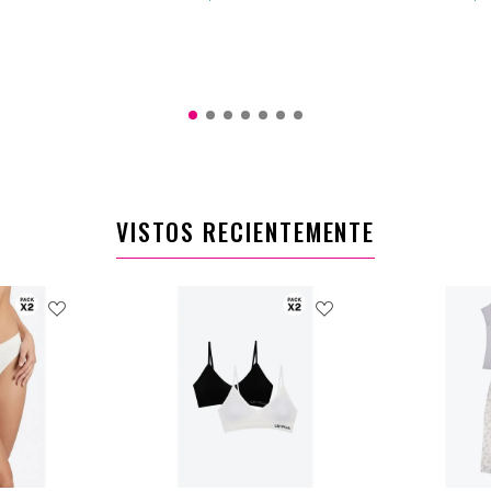
34C
M
L
XL
0
$21.900
VISTOS RECIENTEMENTE