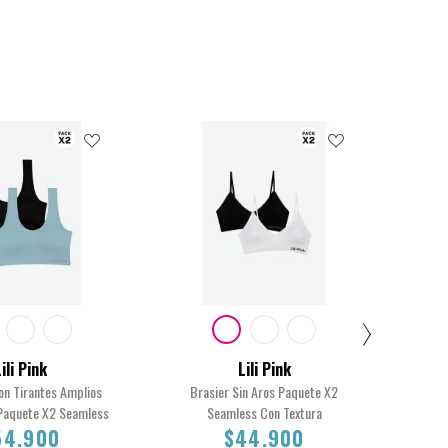
ili Pink
Lili Pink
on Tirantes Amplios
Brasier Sin Aros Paquete X2
Brasi
 Paquete X2 Seamless
Seamless Con Textura
54.900
$44.900