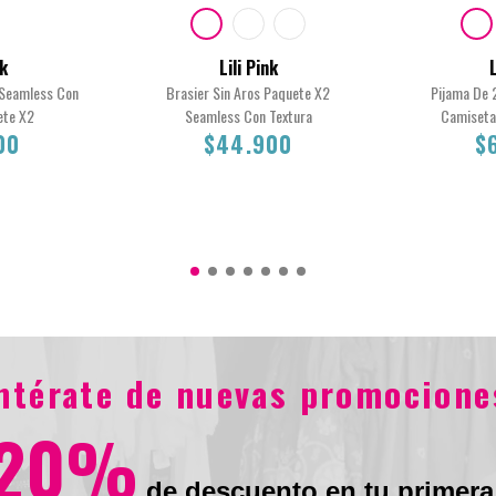
nk
Lili Pink
L
 Seamless Con
Brasier Sin Aros Paquete X2
Pijama De 
ete X2
Seamless Con Textura
Camiseta
00
$44.900
$
M
L
XL
S
S
M
L
0
$44.900
entérate de nuevas promocione
20%
de descuento en tu primera