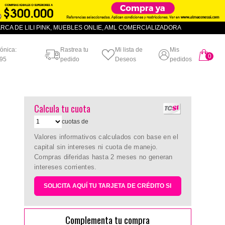
CA DE LILI PINK, MUEBLES ONLIE, AML COMERCIALIZADORA
fónica:
Rastrea tu
Mi lista de
Mis
0
artículo
95
pedido
Deseos
pedidos
Calcula tu cuota
cuotas de
Valores informativos calculados con base en el
capital sin intereses ni cuota de manejo.
Compras diferidas hasta 2 meses no generan
intereses corrientes.
SOLICITA AQUÍ TU TARJETA DE CRÉDITO SI
Complementa tu compra