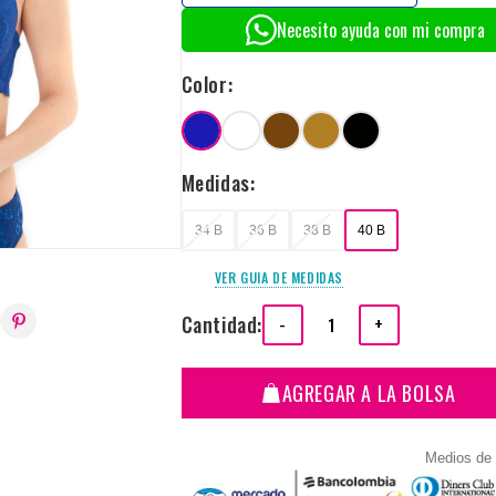
Necesito ayuda con mi compra
Color:
Medidas:
34 B
36 B
38 B
40 B
VER GUIA DE MEDIDAS
Cantidad:
-
+
AGREGAR A LA BOLSA
Medios de