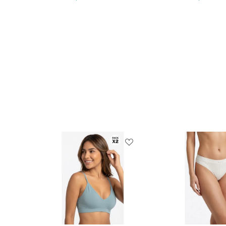
XS
12
16
14
38C
36C
40C
$19.900
$39.90