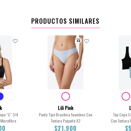
PRODUCTOS SIMILARES
nk
Lili Pink
L
Copa "C" 3/4
Panty Tipo Brasilera Seamless Con
Top Copa C
Microfibra
Textura Paquete X2
Con Textura
00
$21.900
$