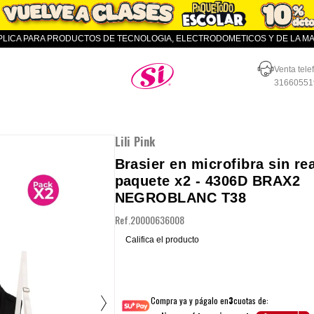
APLICA PARA PRODUCTOS DE TECNOLOGIA, ELECTRODOMETICOS Y DE LA MAR
Almacenes SI
Venta tele
31660551
Lili Pink
Brasier en microfibra sin re
paquete x2 - 4306D BRAX2
NEGROBLANC T38
Ref.
20000636008
Califica el producto
Compra ya y págalo en
3
cuotas de: