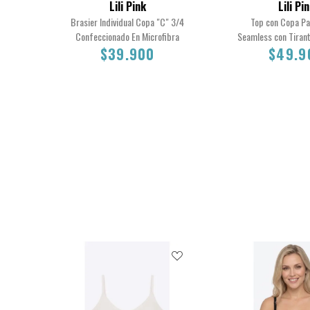
Lili Pink
Lili Pi
Brasier Individual Copa "C" 3/4
Top con Copa P
Confeccionado En Microfibra
Seamless con Tiran
$39.900
$49.9
38C
36C
40C
34C
M
S
L
$39.900
$49.90