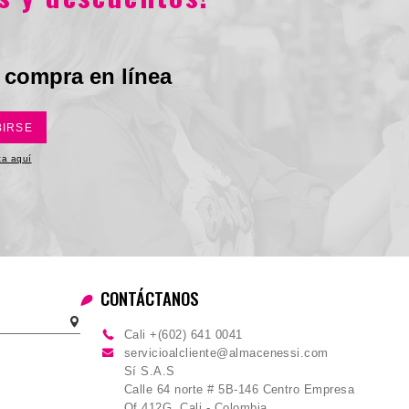
 compra en línea
BIRSE
ica aquí
CONTÁCTANOS
Cali +(602) 641 0041
servicioalcliente@almacenessi.com
Sí S.A.S
Calle 64 norte # 5B-146 Centro Empresa
Of 412G, Cali - Colombia