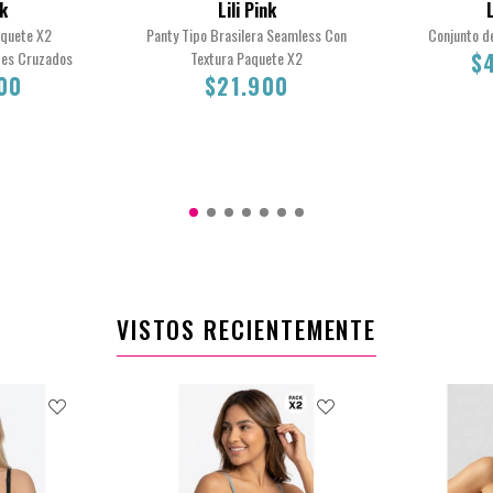
nk
Lili Pink
L
aquete X2
Panty Tipo Brasilera Seamless Con
Conjunto d
tes Cruzados
Textura Paquete X2
$
00
$21.900
M
L
S
S
M
L
0
$21.900
VISTOS RECIENTEMENTE