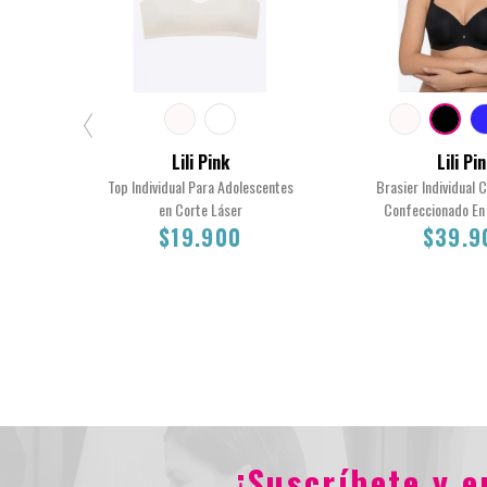
Lili Pink
Lili Pi
Top Individual Para Adolescentes
Brasier Individual 
en Corte Láser
Confeccionado En 
$19.900
$39.9
XS
12
16
14
38C
36C
40C
$19.900
$39.90
¡Suscríbete y 