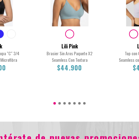
nk
Lili Pink
L
Copa "C" 3/4
Brasier Sin Aros Paquete X2
Top con 
Microfibra
Seamless Con Textura
Seamless co
00
$44.900
$
34C
M
M
S
L
0
$44.900
entérate de nuevas promocione