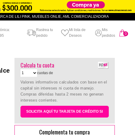
CA DE LILI PINK, MUEBLES ONLIE, AML COMERCIALIZADORA
fónica:
Rastrea tu
Mi lista de
Mis
0
artículo
95
pedido
Deseos
pedidos
Calcula tu cuota
alce
cuotas de
Valores informativos calculados con base en el
capital sin intereses ni cuota de manejo.
Compras diferidas hasta 2 meses no generan
intereses corrientes.
SOLICITA AQUÍ TU TARJETA DE CRÉDITO SI
Complementa tu compra