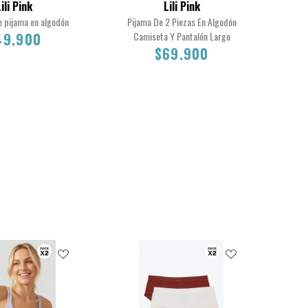
ili Pink
Lili Pink
e pijama en algodón
Pijama De 2 Piezas En Algodón
Con
49.900
Camiseta Y Pantalón Largo
A
$69.900
S
M
L
S
$49.900
$69.900