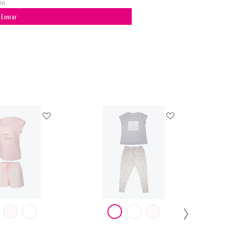
ón.
Enviar