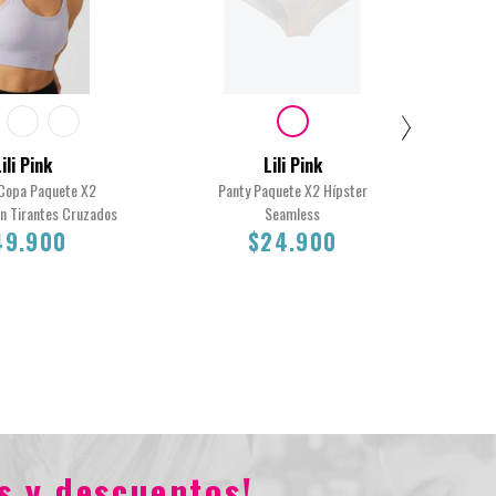
ili Pink
Lili Pink
Copa Paquete X2
Panty Paquete X2 Hípster
Pij
n Tirantes Cruzados
Seamless
C
49.900
$24.900
Total
S
S
$49.900
$24.900
s y descuentos!