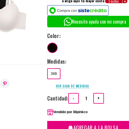
o elige aquí tu mejor cuota
Necesito ayuda con mi compra
Color:
Medidas:
38B
VER GUIA DE MEDIDAS
Cantidad:
-
+
Vendido por
lilipinkco
AGREGAR A LA BOLSA