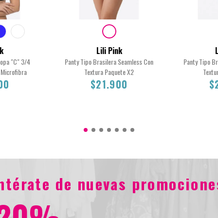
nk
Lili Pink
L
Copa "C" 3/4
Panty Tipo Brasilera Seamless Con
Panty Tipo B
Microfibra
Textura Paquete X2
Textu
00
$21.900
$
34C
S
L
entérate de nuevas promocione
0
$21.900
20%