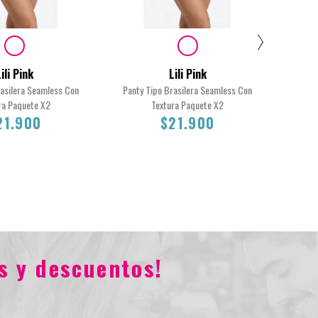
ili Pink
Lili Pink
rasilera Seamless Con
Panty Tipo Brasilera Seamless Con
Top 
ra Paquete X2
Textura Paquete X2
21.900
$21.900
Total
M
M
s y descuentos!
$21.900
$21.900