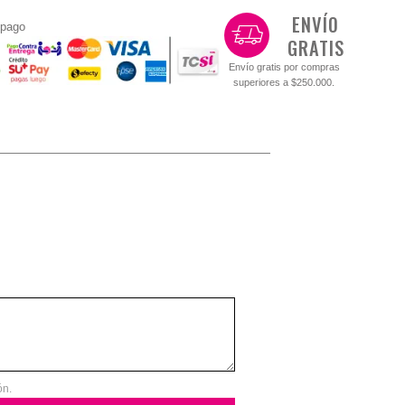
ENVÍO
 pago
GRATIS
Envío gratis por compras
superiores a $250.000.
ón.