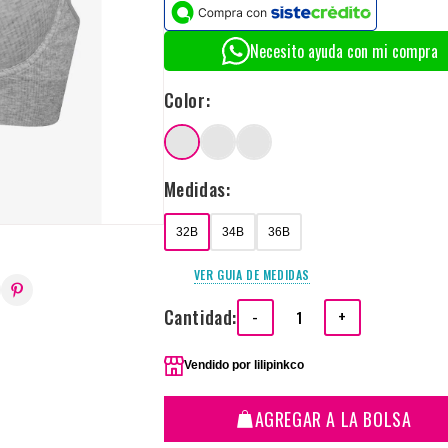
Necesito ayuda con mi compra
Color:
Medidas:
32B
34B
36B
VER GUIA DE MEDIDAS
Cantidad:
-
+
Vendido por
lilipinkco
AGREGAR A LA BOLSA