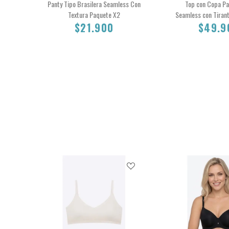
Panty Tipo Brasilera Seamless Con
Top con Copa P
Textura Paquete X2
Seamless con Tiran
$21.900
$49.9
L
M
S
L
$21.900
$49.90