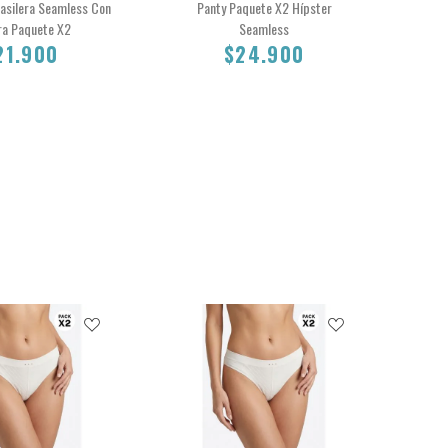
rasilera Seamless Con
Panty Paquete X2 Hípster
Br
ra Paquete X2
Seamless
21.900
$24.900
S
M
$21.900
$24.900