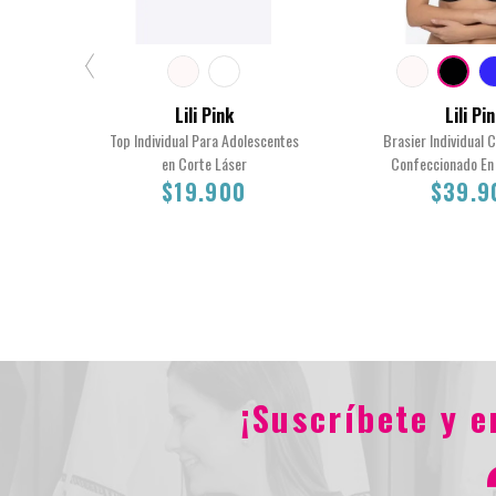
Lili Pink
Lili Pi
Top Individual Para Adolescentes
Brasier Individual 
en Corte Láser
Confeccionado En 
$19.900
$39.9
XS
12
16
14
38C
36C
40C
¡Suscríbete y 
$19.900
$39.90