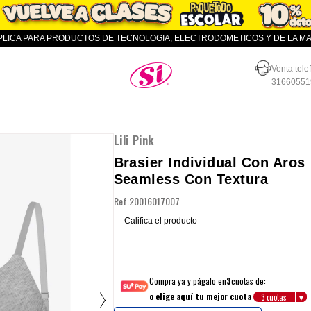
APLICA PARA PRODUCTOS DE TECNOLOGIA, ELECTRODOMETICOS Y DE LA MAR
Almacenes SI
Venta tele
31660551
Lili Pink
Brasier Individual Con Aros
Seamless Con Textura
Ref.
20016017007
Califica el producto
Compra ya y págalo en
3
cuotas de:
o elige aquí tu mejor cuota