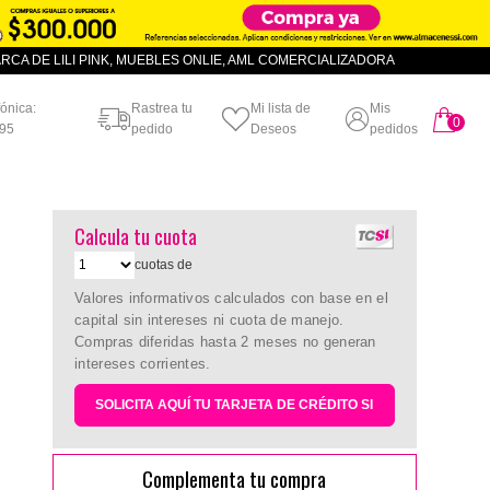
CA DE LILI PINK, MUEBLES ONLIE, AML COMERCIALIZADORA
fónica:
Rastrea tu
Mi lista de
Mis
0
artículo
95
pedido
Deseos
pedidos
Calcula tu cuota
cuotas de
Valores informativos calculados con base en el
capital sin intereses ni cuota de manejo.
Compras diferidas hasta 2 meses no generan
intereses corrientes.
SOLICITA AQUÍ TU TARJETA DE CRÉDITO SI
Complementa tu compra