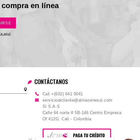
 compra en línea
BIRSE
ica aquí
CONTÁCTANOS
Cali +(602) 641 0041
servicioalcliente@almacenessi.com
Sí S.A.S
Calle 64 norte # 5B-146 Centro Empresa
Of 412G, Cali - Colombia