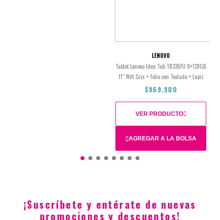
$250.900
LENOVO
Tablet Lenovo Idea Tab TB336FU 8+128GB
11" Wifi Gris + Folio con Teclado + Lapiz
$969.900
VER PRODUCTO
AGREGAR A LA BOLSA
Total
$969.900
¡Suscríbete y entérate de nuevas
promociones y descuentos!