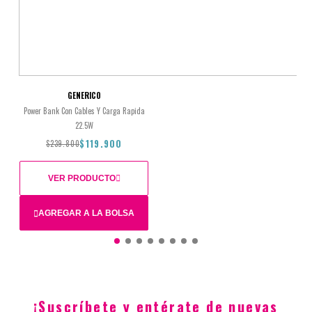
$1.089.900
GENERICO
Power Bank Con Cables Y Carga Rapida
22.5W
$119.900
$239.800
VER PRODUCTO
AGREGAR A LA BOLSA
Total
$239.800
$119.900
¡Suscríbete y entérate de nuevas