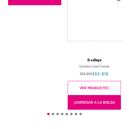
2
4
6
8
10
12
14
Total
16
L
M
S
XL
2XL
3XL
$44.900
$40.410
Si college
Camibuso Liceo Frances
$53.010
$58.900
VER PRODUCTO
AGREGAR A LA BOLSA