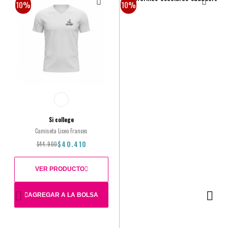
10%
10%
Si college
Camiseta Liceo Frances
$40.410
$44.900
VER PRODUCTO
AGREGAR A LA BOLSA