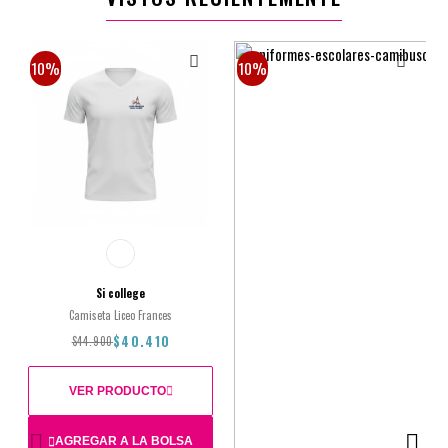
2XL
3XL
$74.900
$67.410
10%
10%
Si college
Camiseta Liceo Frances
$40.410
$44.900
VER PRODUCTO
AGREGAR A LA BOLSA