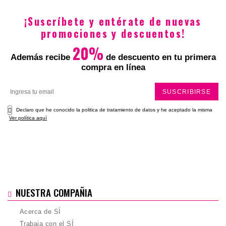
Especial
2
4
6
8
10
¡Suscríbete y entérate de nuevas
12
14
16
L
M
S
XL
promociones y descuentos!
2XL
3XL
20%
Además recibe
de descuento en tu primera
$58.900
$53.010
compra en línea
SUSCRIBIRSE
Declaro que he conocido la politica de tratamiento de datos y he aceptado la misma
Ver política aquí
NUESTRA COMPAÑIA
Acerca de SÍ
Trabaja con el SÍ