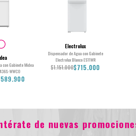
Electrolux
Dispensador de Agua con Gabinete
dea
Electrolux Blanco ES11WR
a con Gabinete Midea
$715.000
$1.151.000
2436S-WWCO
$589.900
$1.151.000
$715.000
entérate de nuevas promocione
0
$589.900