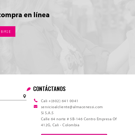
compra en línea
IBIRSE
CONTÁCTANOS
Tota
Cali +(602) 641 0041
servicioalcliente@almacenessi.com
Sí S.A.S
Calle 64 norte # 5B-146 Centro Empresa Of
412G, Cali - Colombia