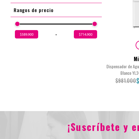
Rangos de precio
-
$589.900
$714.900
Mi
Dispensador de Agu
Blanco YL
$981.000
¡Suscríbete y 
$981.00