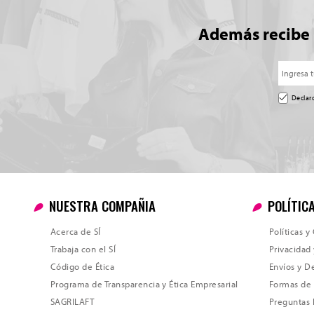
Además recibe
Declar
NUESTRA COMPAÑIA
POLÍTIC
Acerca de SÍ
Políticas 
Trabaja con el SÍ
Privacidad
Código de Ética
Envíos y D
Programa de Transparencia y Ética Empresarial
Formas de
SAGRILAFT
Preguntas 