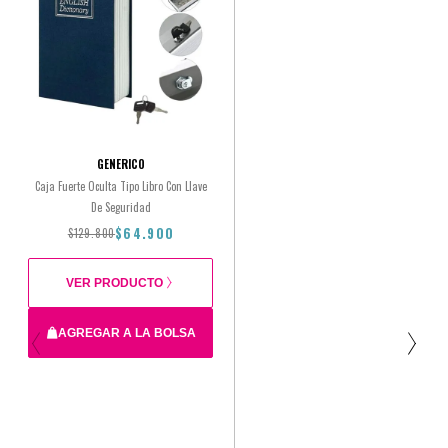
GENERICO
Caja Fuerte Oculta Tipo Libro Con Llave
H
De Seguridad
$64.900
$129.800
VER PRODUCTO
AGREGAR A LA BOLSA
$129.800
$64.900