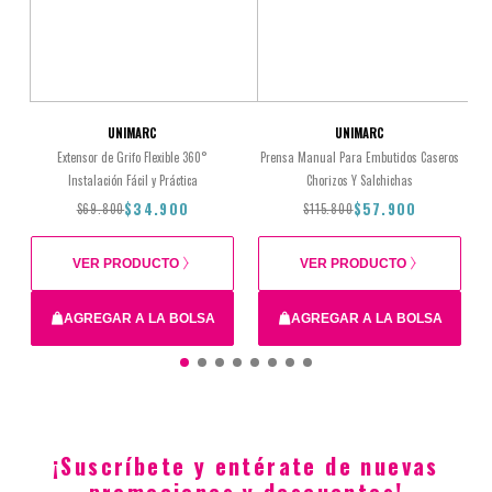
UNIMARC
UNIMARC
Extensor de Grifo Flexible 360°
Prensa Manual Para Embutidos Caseros
Instalación Fácil y Práctica
Chorizos Y Salchichas
$34.900
$57.900
$69.800
$115.800
VER PRODUCTO
VER PRODUCTO
AGREGAR A LA BOLSA
AGREGAR A LA BOLSA
Total
$69.800
$34.900
$115.800
$57.900
¡Suscríbete y entérate de nuevas