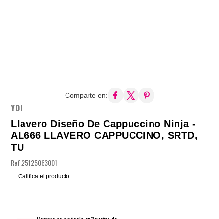
Comparte en:
YOI
Llavero Diseño De Cappuccino Ninja -
AL666 LLAVERO CAPPUCCINO, SRTD,
TU
Ref.
25125063001
Califica el producto
Compra ya y págalo en
3
cuotas de: