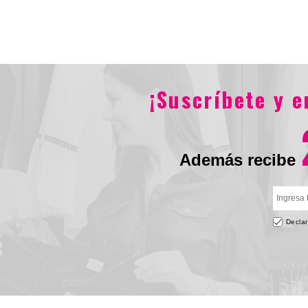
$183.900
$127.900
$259.056
$17
¡Suscríbete y 
Además recibe
Declar