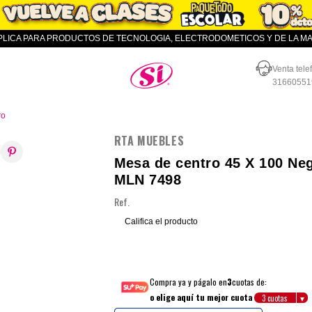
APLICA PARA PRODUCTOS DE TECNOLOGIA, ELECTRODOMETICOS Y DE LA MAR
Almacenes SI
Venta tele
31660551
ro
RTA MUEBLES
Mesa de centro 45 X 100 Neg
MLN 7498
Ref.
Califica el producto
Compra ya y págalo en
3
cuotas de:
o elige aquí tu mejor cuota