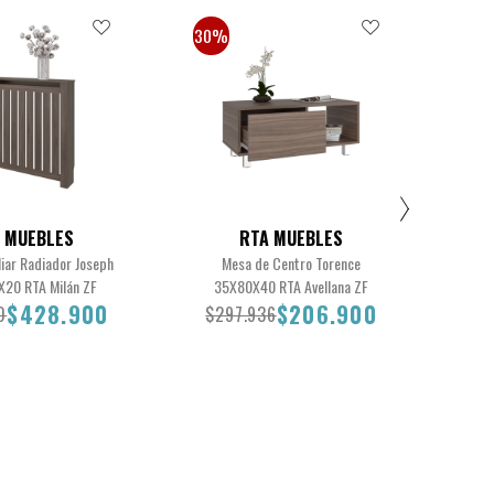
30%
30
30
 MUEBLES
RTA MUEBLES
liar Radiador Joseph
Mesa de Centro Torence
Mesa 
20 RTA Milán ZF
35X80X40 RTA Avellana ZF
$428.900
$206.900
0
$297.936
$3
.900
$428.900
$297.936
$206.900