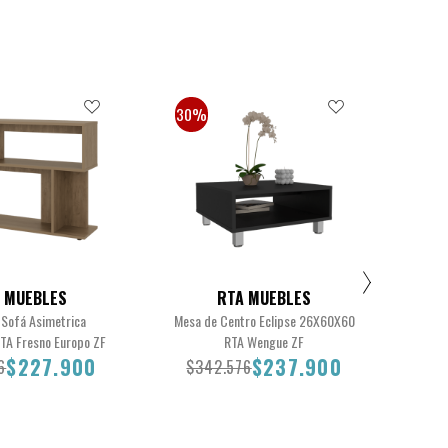
30%
30
 MUEBLES
RTA MUEBLES
 Sofá Asimetrica
Mesa de Centro Eclipse 26X60X60
Mes
A Fresno Europo ZF
RTA Wengue ZF
4
$227.900
$237.900
6
$342.576
$4