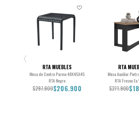
RTA MUEBLES
RTA MUE
Mesa de Centro Parma 48X45X45
Mesa Auxiliar Piet
RTA Negro
RTA Fresno Eu
$206.900
$1
$297.900
$271.900
$297.900
$206.900
$271.900
$18