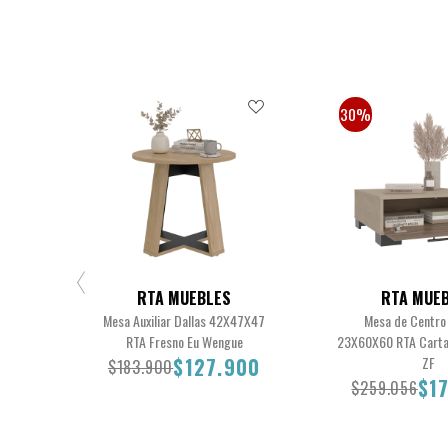
30%
RTA MUEBLES
RTA MUE
Mesa Auxiliar Dallas 42X47X47
Mesa de Centro 
RTA Fresno Eu Wengue
23X60X60 RTA Carta
$127.900
ZF
$183.900
$1
$259.056