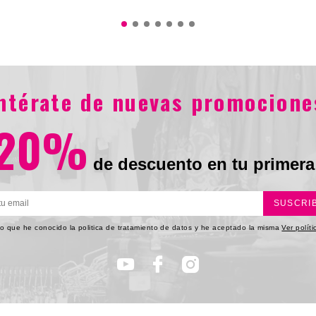
$306.900
$212.900
$328
9.900
entérate de nuevas promocione
20%
de descuento en tu primera
SUSCRI
o que he conocido la politica de tratamiento de datos y he aceptado la misma
Ver polít