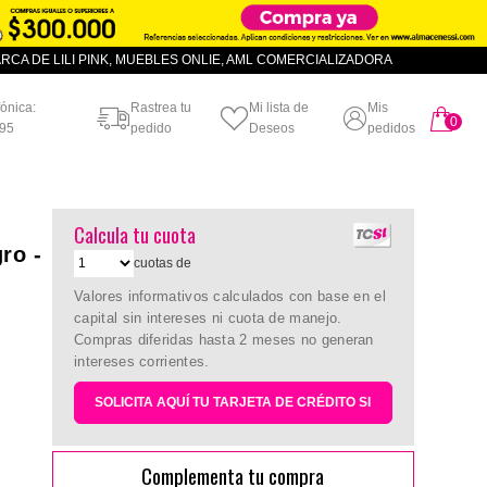
CA DE LILI PINK, MUEBLES ONLIE, AML COMERCIALIZADORA
fónica:
Rastrea tu
Mi lista de
Mis
0
artículo
95
pedido
Deseos
pedidos
Calcula tu cuota
ro -
cuotas de
Valores informativos calculados con base en el
capital sin intereses ni cuota de manejo.
Compras diferidas hasta 2 meses no generan
intereses corrientes.
SOLICITA AQUÍ TU TARJETA DE CRÉDITO SI
Complementa tu compra