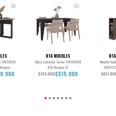
BLES
RTA MUEBLES
RTA
ra 39X59X42
Mesa Comedor Torino 74X160X88
Mueble Auxi
 Wengue
RTA Wengue ZF
105X122X
88.900
$515.900
$742.900
$617.90
8.900
$742.900
$515.900
$617