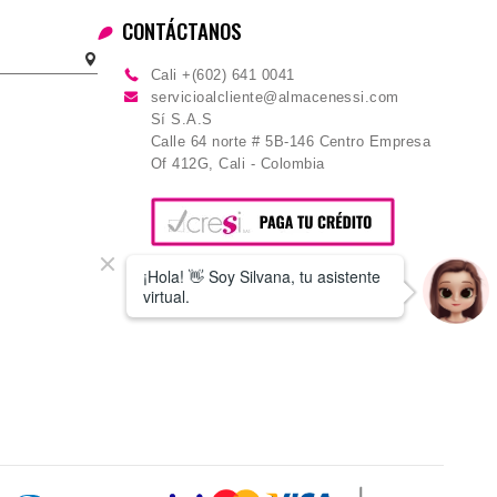
CONTÁCTANOS
Cali +(602) 641 0041
servicioalcliente@almacenessi.com
Sí S.A.S
Calle 64 norte # 5B-146 Centro Empresa
Of 412G, Cali - Colombia