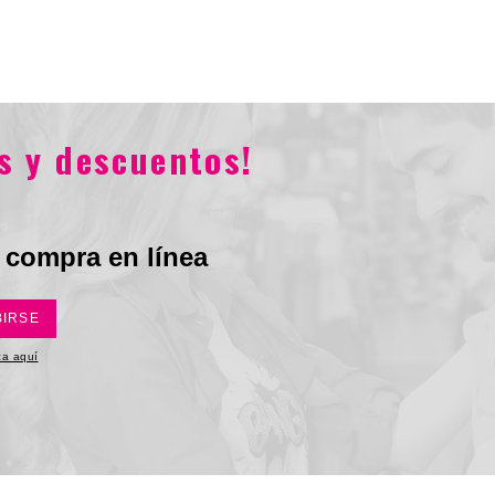
Total
.176
$227.900
$342.576
$237.900
s y descuentos!
 compra en línea
BIRSE
ica aquí