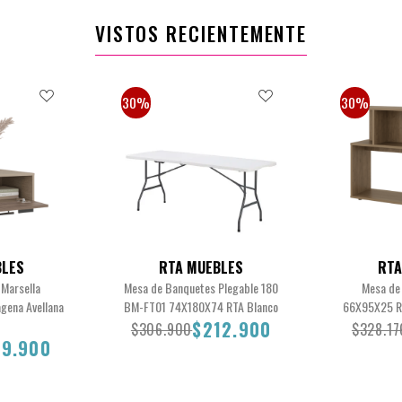
VISTOS RECIENTEMENTE
30%
30%
BLES
RTA MUEBLES
RTA
Marsella
Mesa de Banquetes Plegable 180
Mesa de
gena Avellana
BM-FT01 74X180X74 RTA Blanco
66X95X25 RT
$212.900
$306.900
$328.17
79.900