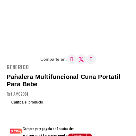
Comparte en:
GENERICO
Pañalera Multifuncional Cuna Portatil
Para Bebe
Ref.
AM02961
Califica el producto
Compra ya y págalo en
3
cuotas de:
o elige aquí tu mejor cuota