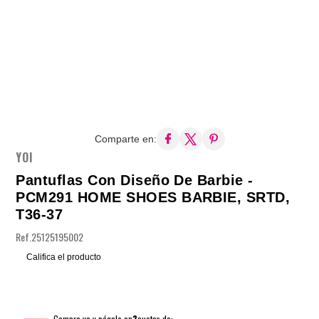
Comparte en:
YOI
Pantuflas Con Diseño De Barbie -
PCM291 HOME SHOES BARBIE, SRTD,
T36-37
Ref.
25125195002
Califica el producto
Compra ya y págalo en
3
cuotas de: