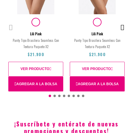
Lili Pink
Lili Pink
Panty Tipo Brasilera Seamless Con
Panty Tipo Brasilera Seamless Con
Textura Paquete X2
Textura Paquete X2
$21.900
$21.900
VER PRODUCTO
VER PRODUCTO
AGREGAR A LA BOLSA
AGREGAR A LA BOLSA
S
L
¡Suscríbete y entérate de nuevas
$21.900
$21.900
promociones y descuentos!