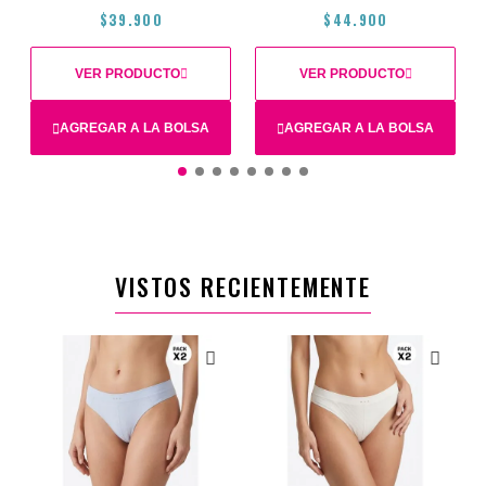
$39.900
$44.900
VER PRODUCTO
VER PRODUCTO
AGREGAR A LA BOLSA
AGREGAR A LA BOLSA
38C
36C
40C
34C
S
VISTOS RECIENTEMENTE
$39.900
$44.900