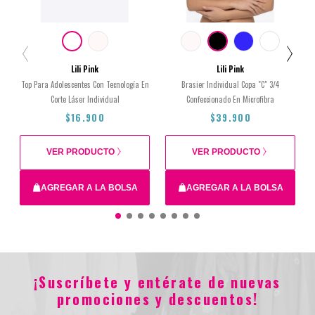
Lili Pink
Lili Pink
Top Para Adolescentes Con Tecnología En
Brasier Individual Copa "C" 3/4
Corte Láser Individual
Confeccionado En Microfibra
$16.900
$39.900
VER PRODUCTO
VER PRODUCTO
AGREGAR A LA BOLSA
AGREGAR A LA BOLSA
14
16
XS
12
38C
36C
40C
34C
¡Suscríbete y entérate de nuevas
$16.900
$39.900
promociones y descuentos!