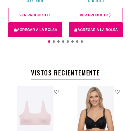
$19.900
$16.900
VER PRODUCTO
VER PRODUCTO
AGREGAR A LA BOLSA
AGREGAR A LA BOLSA
XS
12
16
14
14
16
XS
12
VISTOS RECIENTEMENTE
$19.900
$16.900