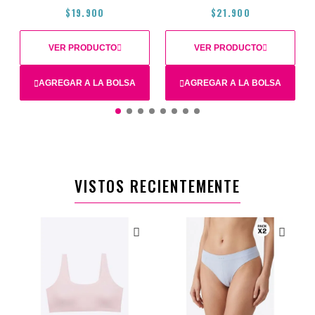
$19.900
$21.900
VER PRODUCTO
VER PRODUCTO
AGREGAR A LA BOLSA
AGREGAR A LA BOLSA
XS
12
16
14
M
VISTOS RECIENTEMENTE
$19.900
$21.900