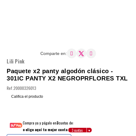
Comparte en:
Lili Pink
Paquete x2 panty algodón clásico -
301IC PANTY X2 NEGROPRFLORES TXL
Ref.
20000326013
Califica el producto
Compra ya y págalo en
3
cuotas de:
o elige aquí tu mejor cuota