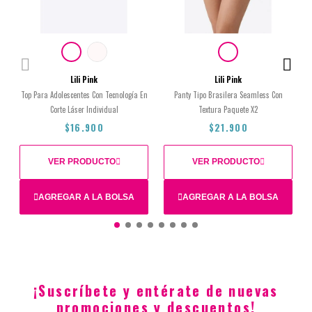
Lili Pink
Lili Pink
Top Para Adolescentes Con Tecnología En
Panty Tipo Brasilera Seamless Con
Corte Láser Individual
Textura Paquete X2
$16.900
$21.900
VER PRODUCTO
VER PRODUCTO
AGREGAR A LA BOLSA
AGREGAR A LA BOLSA
14
16
XS
12
M
¡Suscríbete y entérate de nuevas
$16.900
$21.900
promociones y descuentos!