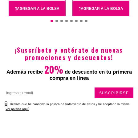
AGREGAR A LA BOLSA
AGREGAR A LA BOLSA
$594.900
$151.800
$75.900
¡Suscríbete y entérate de nuevas
promociones y descuentos!
20%
Además recibe
de descuento en tu primera
compra en línea
Total
SUSCRIBIRSE
Declaro que he conocido la politica de tratamiento de datos y he aceptado la misma
Ver política aquí