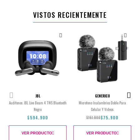
VISTOS RECIENTEMENTE
JBL
GENERICO
Audifonos JBL Live Beam 4 TWS Bluetooth
Microfono Inalambrico Doble Para
Negro
Celular Y Videos
$594.900
$75.900
$151.800
VER PRODUCTO
VER PRODUCTO