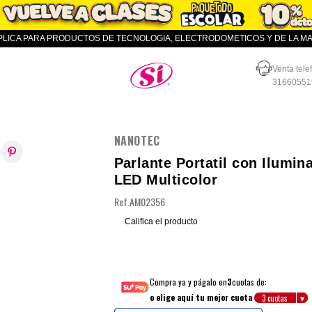
APLICA PARA PRODUCTOS DE TECNOLOGIA, ELECTRODOMETICOS Y DE LA MAR
Almacenes SI
Venta tele
31660551
NANOTEC
Parlante Portatil con Ilumin
LED Multicolor
Ref.
AM02356
Califica el producto
Compra ya y págalo en
3
cuotas de:
o elige aquí tu mejor cuota