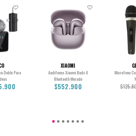
CO
XIAOMI
G
co Doble Para
Audifonos Xiaomi Buds 6
Microfono Co
ideos
Bluetooth Morado
Y
5.900
$552.900
$125.8
5.900
$552.900
$125