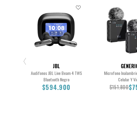
JBL
GENERI
Audifonos JBL Live Beam 4 TWS
Microfono Inalambri
Bluetooth Negro
Celular Y V
$594.900
$7
$151.800
$594.900
$151.800
$7