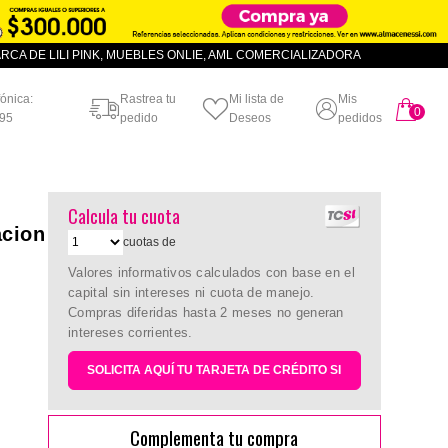
CA DE LILI PINK, MUEBLES ONLIE, AML COMERCIALIZADORA
fónica:
Rastrea tu
Mi lista de
Mis
0
artículo
95
pedido
Deseos
pedidos
Calcula tu cuota
acion
cuotas de
Valores informativos calculados con base en el
capital sin intereses ni cuota de manejo.
Compras diferidas hasta 2 meses no generan
intereses corrientes.
SOLICITA AQUÍ TU TARJETA DE CRÉDITO SI
Complementa tu compra