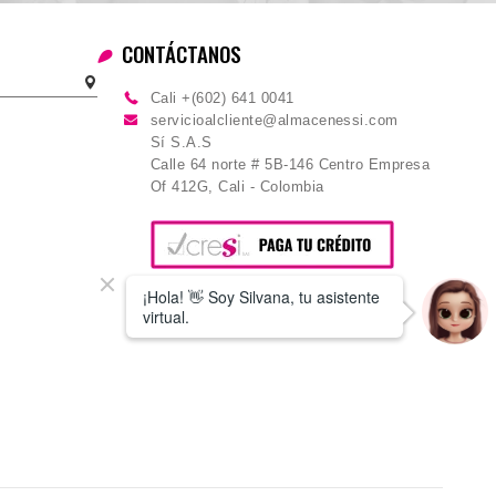
CONTÁCTANOS
Cali +(602) 641 0041
servicioalcliente@almacenessi.com
Sí S.A.S
Calle 64 norte # 5B-146 Centro Empresa
Of 412G, Cali - Colombia