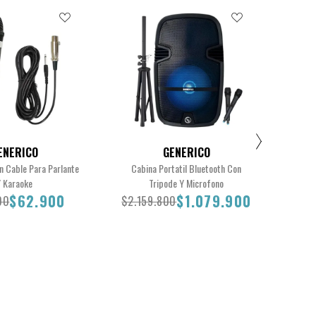
ENERICO
GENERICO
n Cable Para Parlante
Cabina Portatil Bluetooth Con
Cab
 Karaoke
Tripode Y Microfono
$62.900
$1.079.900
00
$2.159.800
$1.
.800
$62.900
$2.159.800
$1.079.900