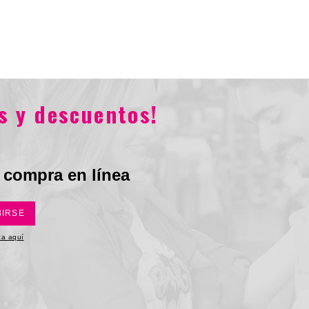
Total
.800
$62.900
$1.373.800
$686.900
s y descuentos!
 compra en línea
BIRSE
ica aquí