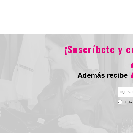
$594.900
$594.90
¡Suscríbete y 
Además recibe
Declar