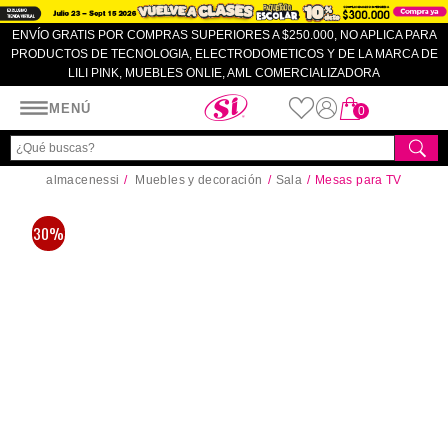
ENVÍO GRATIS POR COMPRAS SUPERIORES A $250.000, NO APLICA PARA
PRODUCTOS DE TECNOLOGIA, ELECTRODOMETICOS Y DE LA MARCA DE
LILI PINK, MUEBLES ONLIE, AML COMERCIALIZADORA
Almacenes SI
MENÚ
0
almacenessi
Muebles y decoración
Sala
Mesas para TV
30%