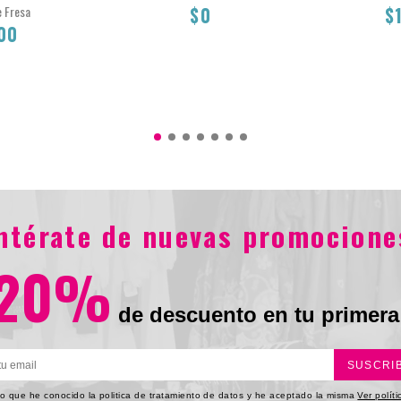
 Fresa
$0
$
00
$0
0
entérate de nuevas promocione
20%
de descuento en tu primera
SUSCRI
o que he conocido la politica de tratamiento de datos y he aceptado la misma
Ver polít