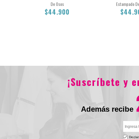
De Osos
Estampado De
$44.900
$44.9
$44.900
$44.90
¡Suscríbete y 
Además recibe
Declar