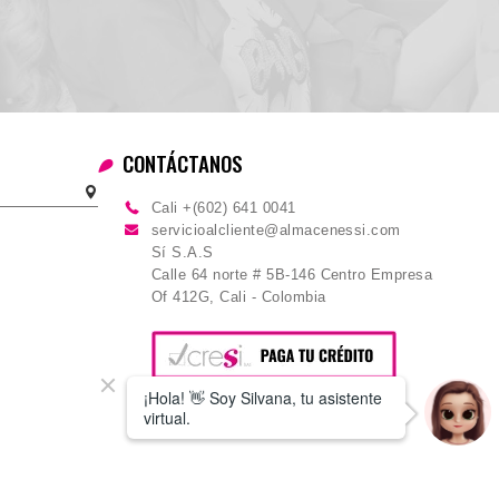
CONTÁCTANOS
Cali +(602) 641 0041
servicioalcliente@almacenessi.com
Sí S.A.S
Calle 64 norte # 5B-146 Centro Empresa
Of 412G, Cali - Colombia