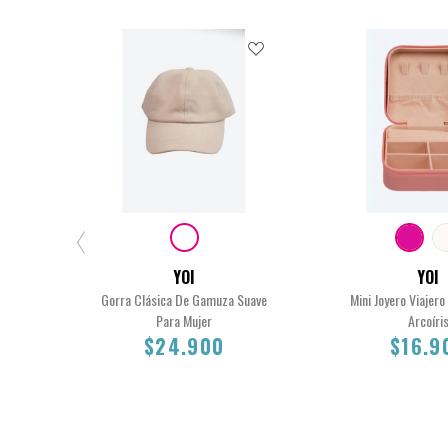
YOI
YOI
Gorra Clásica De Gamuza Suave
Mini Joyero Viajer
Para Mujer
Arcoíri
$24.900
$16.9