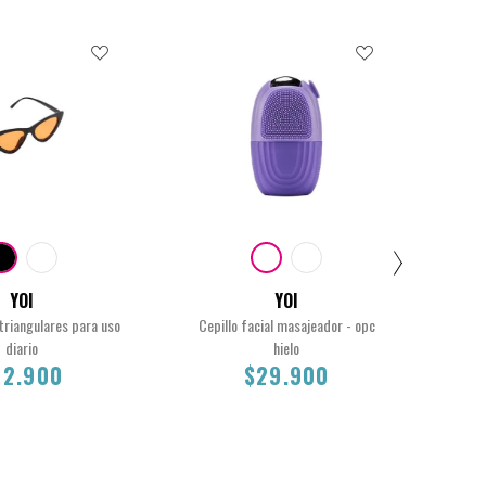
YOI
YOI
triangulares para uso
Cepillo facial masajeador - opc
Band
diario
hielo
12.900
$29.900