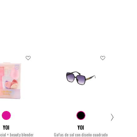
$12.900
$29.900
YOI
YOI
acial + beauty blender
Gafas de sol con diseño cuadrado
Se