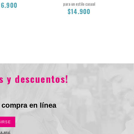
16.900
para un estilo casual
$14.900
Total
$16.900
$14.900
s y descuentos!
 compra en línea
BIRSE
ica aquí