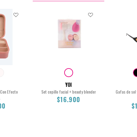
YOI
o Con Efecto
Set cepillo facial + beauty blender
Gafas de sol 
s
$16.900
00
$