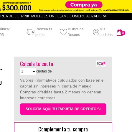
CA DE LILI PINK, MUEBLES ONLIE, AML COMERCIALIZADORA
fónica:
Rastrea tu
Mi lista de
Mis
0
artículo
95
pedido
Deseos
pedidos
Calcula tu cuota
-
cuotas de
Valores informativos calculados con base en el
U
capital sin intereses ni cuota de manejo.
Compras diferidas hasta 2 meses no generan
intereses corrientes.
SOLICITA AQUÍ TU TARJETA DE CRÉDITO SI
Complementa tu compra