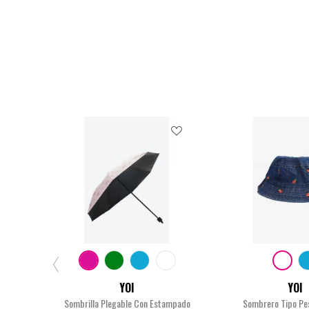
$24.900
$16.90
YOI
YOI
Sombrilla Plegable Con Estampado
Sombrero Tipo Pe