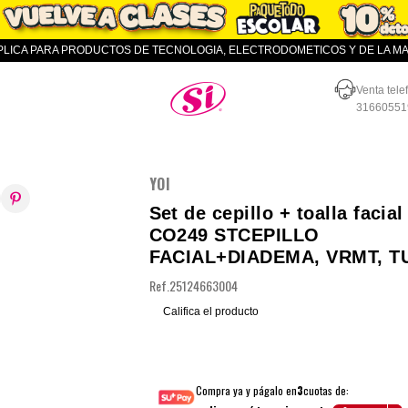
APLICA PARA PRODUCTOS DE TECNOLOGIA, ELECTRODOMETICOS Y DE LA MAR
Almacenes SI
Venta tele
31660551
YOI
Set de cepillo + toalla facial 
CO249 STCEPILLO
FACIAL+DIADEMA, VRMT, T
Ref.
25124663004
Califica el producto
Compra ya y págalo en
3
cuotas de: