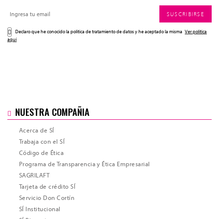
SUSCRIBIRSE
Declaro que he conocido la politica de tratamiento de datos y he aceptado la misma
Ver política
aquí
NUESTRA COMPAÑIA
Acerca de SÍ
Trabaja con el SÍ
Código de Ética
Programa de Transparencia y Ética Empresarial
SAGRILAFT
Tarjeta de crédito SÍ
Servicio Don Cortín
SÍ Institucional