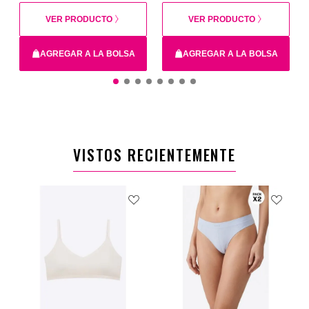
VER PRODUCTO
VER PRODUCTO
AGREGAR A LA BOLSA
AGREGAR A LA BOLSA
14
16
XS
12
S
VISTOS RECIENTEMENTE
$16.900
$44.900