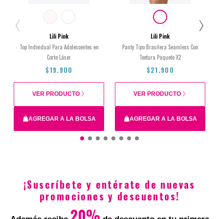
Lili Pink
Lili Pink
Top Individual Para Adolescentes en
Panty Tipo Brasilera Seamless Con
Corte Láser
Textura Paquete X2
$19.900
$21.900
VER PRODUCTO
VER PRODUCTO
AGREGAR A LA BOLSA
AGREGAR A LA BOLSA
XS
12
16
14
M
¡Suscríbete y entérate de nuevas
$19.900
$21.900
promociones y descuentos!
20%
Total