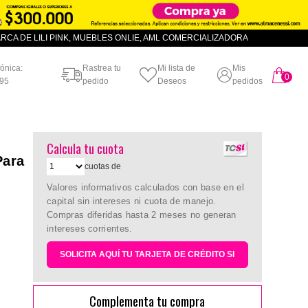
CA DE LILI PINK, MUEBLES ONLIE, AML COMERCIALIZADORA
fónica:
Rastrea tu
Mi lista de
Mis
0
artículo
95
pedido
Deseos
pedidos
Calcula tu cuota
Para
cuotas de
Valores informativos calculados con base en el
capital sin intereses ni cuota de manejo.
Compras diferidas hasta 2 meses no generan
intereses corrientes.
SOLICITA AQUÍ TU TARJETA DE CRÉDITO SI
Complementa tu compra