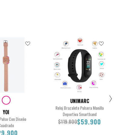
$29.900
$29.900
UNIMARC
Reloj Brazalete Pulsera Manilla
S
YOI
Deportiva Smartband
I
 Pulso Con Diseño
$59.900
$119.800
Cuadrado
$
29.900