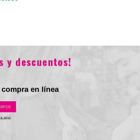
Total
$119.800
$59.900
$29.900
s y descuentos!
 compra en línea
BIRSE
ica aquí