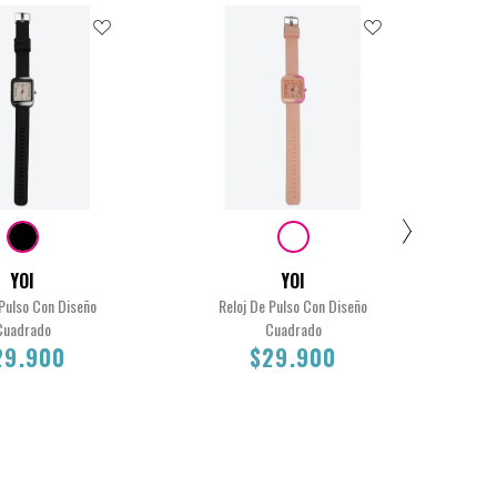
50
Band
YOI
YOI
 Pulso Con Diseño
Reloj De Pulso Con Diseño
$
Cuadrado
Cuadrado
29.900
$29.900