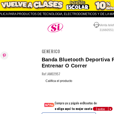
APLICA PARA PRODUCTOS DE TECNOLOGIA, ELECTRODOMETICOS Y DE LA MAR
Almacenes SI
Venta tele
31660551
GENERICO
Banda Bluetooth Deportiva 
Entrenar O Correr
Ref.
AM02957
Califica el producto
Compra ya y págalo en
3
cuotas de:
o elige aquí tu mejor cuota