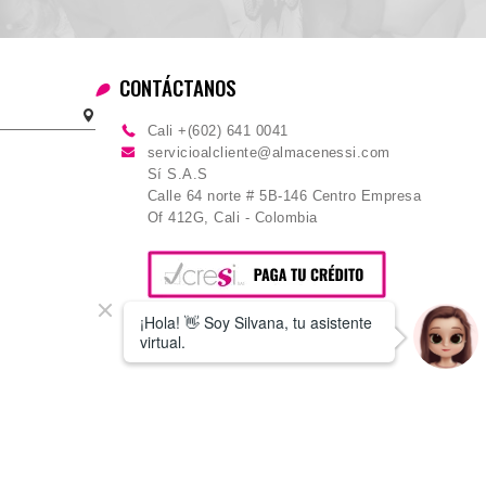
CONTÁCTANOS
Cali +(602) 641 0041
servicioalcliente@almacenessi.com
Sí S.A.S
Calle 64 norte # 5B-146 Centro Empresa
Of 412G, Cali - Colombia