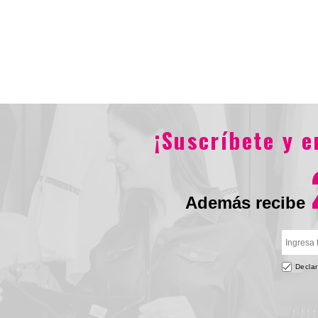
$29.900
$29.90
¡Suscríbete y 
Además recibe
Declar