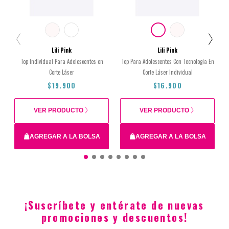
Lili Pink
Lili Pink
Top Individual Para Adolescentes en
Top Para Adolescentes Con Tecnología En
Corte Láser
Corte Láser Individual
$19.900
$16.900
VER PRODUCTO
VER PRODUCTO
AGREGAR A LA BOLSA
AGREGAR A LA BOLSA
XS
12
16
14
14
16
XS
12
¡Suscríbete y entérate de nuevas
$19.900
$16.900
promociones y descuentos!