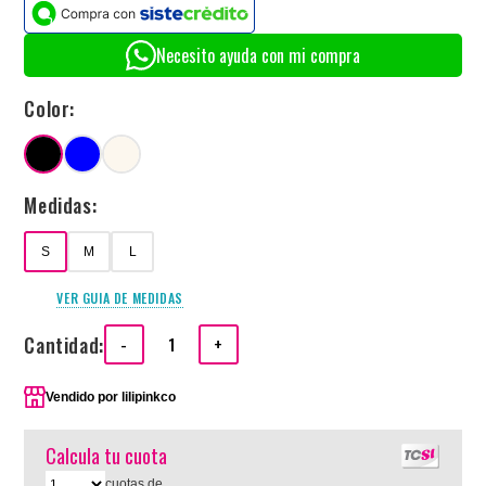
Necesito ayuda con mi compra
Color:
Medidas:
S
M
L
VER GUIA DE MEDIDAS
Cantidad:
-
+
Vendido por
lilipinkco
Calcula tu cuota
cuotas de