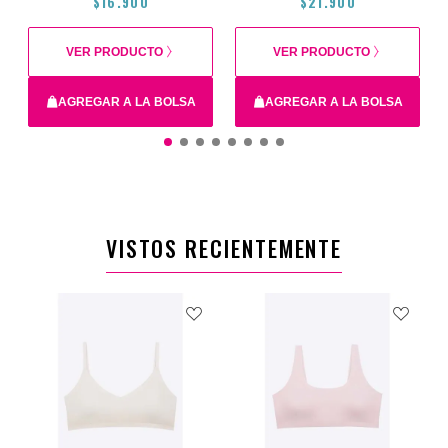
$16.900
$21.900
VER PRODUCTO
VER PRODUCTO
AGREGAR A LA BOLSA
AGREGAR A LA BOLSA
14
16
XS
12
S
VISTOS RECIENTEMENTE
$16.900
$21.900