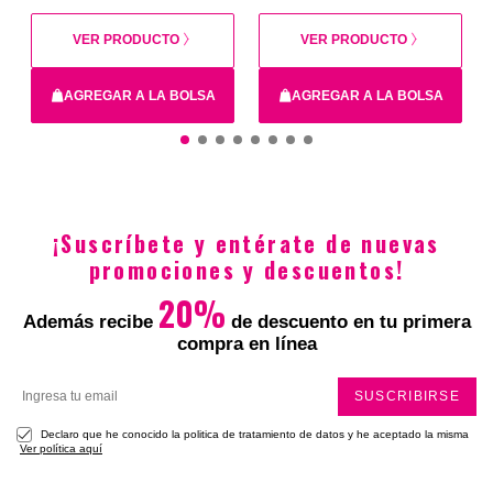
VER PRODUCTO
VER PRODUCTO
AGREGAR A LA BOLSA
AGREGAR A LA BOLSA
14
16
XS
12
38C
36C
40C
34C
¡Suscríbete y entérate de nuevas
$16.900
$39.900
promociones y descuentos!
20%
Además recibe
de descuento en tu primera
compra en línea
Total
SUSCRIBIRSE
Declaro que he conocido la politica de tratamiento de datos y he aceptado la misma
Ver política aquí