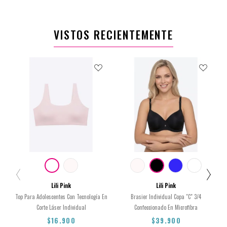
14
16
XS
12
S
VISTOS RECIENTEMENTE
$16.900
$44.900
Lili Pink
Lili Pink
Top Para Adolescentes Con Tecnología En
Brasier Individual Copa "C" 3/4
Corte Láser Individual
Confeccionado En Microfibra
$16.900
$39.900