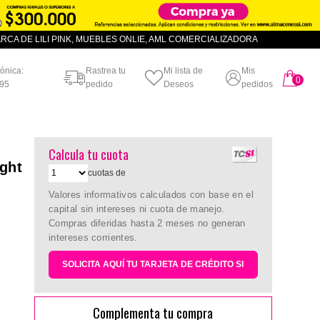
CA DE LILI PINK, MUEBLES ONLIE, AML COMERCIALIZADORA
fónica:
Rastrea tu
Mi lista de
Mis
0
artículo
95
pedido
Deseos
pedidos
Calcula tu cuota
ight
cuotas de
Valores informativos calculados con base en el
capital sin intereses ni cuota de manejo.
Compras diferidas hasta 2 meses no generan
intereses corrientes.
SOLICITA AQUÍ TU TARJETA DE CRÉDITO SI
Complementa tu compra