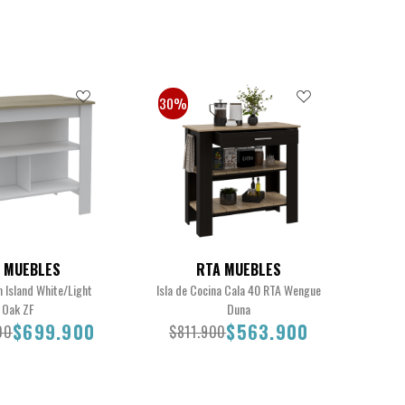
30%
 MUEBLES
RTA MUEBLES
n Island White/Light
Isla de Cocina Cala 40 RTA Wengue
Oak ZF
Duna
$699.900
$563.900
00
$811.900