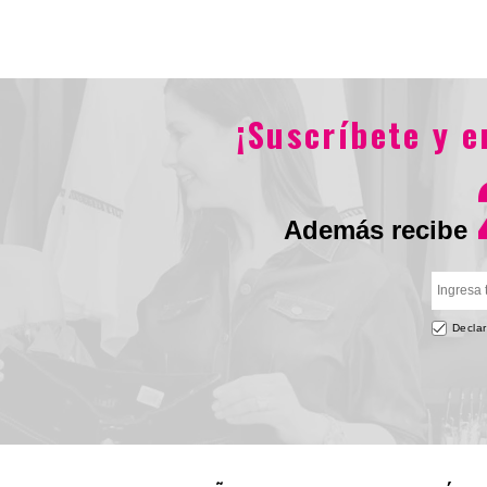
$565.900
$392.900
$895.900
$62
¡Suscríbete y 
Además recibe
Declar