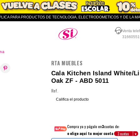
APLICA PARA PRODUCTOS DE TECNOLOGIA, ELECTRODOMETICOS Y DE LA MAR
Almacenes SI
Venta tele
31660551
ina
RTA MUEBLES
Cala Kitchen Island White/L
Oak ZF - ABD 5011
Ref.
Califica el producto
Compra ya y págalo en
3
cuotas de:
o elige aquí tu mejor cuota