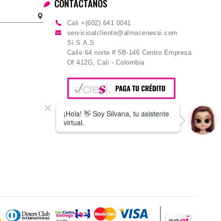
CONTÁCTANOS
Cali +(602) 641 0041
servicioalcliente@almacenessi.com
Sí S.A.S
Calle 64 norte # 5B-146 Centro Empresa
Of 412G, Cali - Colombia