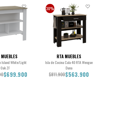
30%
 MUEBLES
RTA MUEBLES
n Island White/Light
Isla de Cocina Cala 40 RTA Wengue
Oak ZF
Duna
$699.900
$563.900
00
$811.900
7.900
$699.900
$811.900
$563.900