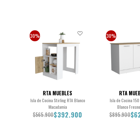
30%
30%
RTA MUEBLES
RTA MUE
Isla de Cocina Stirling RTA Blanco
Isla de Cocina 150
Macadamia
Blanco Fresno
$392.900
$6
$565.900
$895.900