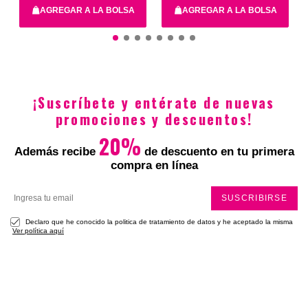
Total
AGREGAR A LA BOLSA
AGREGAR A LA BOLSA
30X13
26,5X7X24
¡Suscríbete y entérate de nuevas
$79.900
$39.950
$169.900
$84.950
promociones y descuentos!
20%
Además recibe
de descuento en tu primera
compra en línea
SUSCRIBIRSE
Declaro que he conocido la politica de tratamiento de datos y he aceptado la misma
Ver política aquí