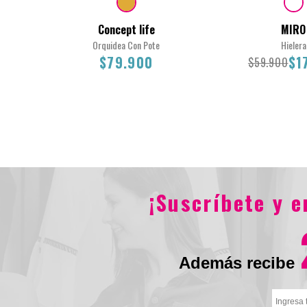
Concept life
MIRO
Orquidea Con Pote
Hielera
$79.900
$1
$59.900
28x8x40cm
48X25X38 CM
¡Suscríbete y 
$79.900
$59.900
$17
Además recibe