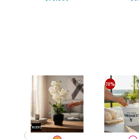
28x8x40cm
30X13
$79.900
$119.900
$5
70%
NUEVO