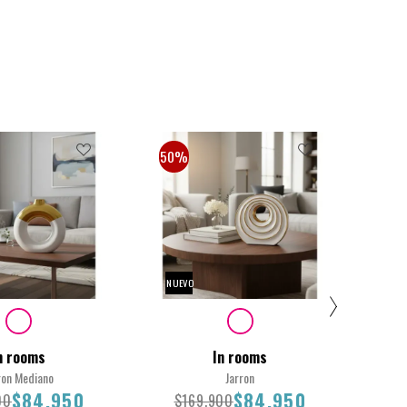
50%
50
NUEVO
NUE
n rooms
In rooms
ron Mediano
Jarron
$84.950
$84.950
00
$169.900
$