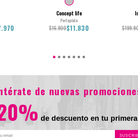
Concept life
I
Portaplato
7.970
$11.830
$16.900
$199.9
32.9X32.9X1.6CM
17X47
entérate de nuevas promocione
.970
$16.900
$11.830
$199
20%
de descuento en tu primera
SUSCRI