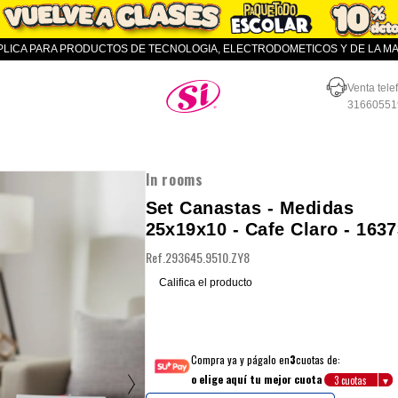
APLICA PARA PRODUCTOS DE TECNOLOGIA, ELECTRODOMETICOS Y DE LA MAR
Almacenes SI
Venta tele
31660551
In rooms
Set Canastas - Medidas
25x19x10 - Cafe Claro - 163
Ref.
293645.9510.ZY8
Califica el producto
Compra ya y págalo en
3
cuotas de:
o elige aquí tu mejor cuota