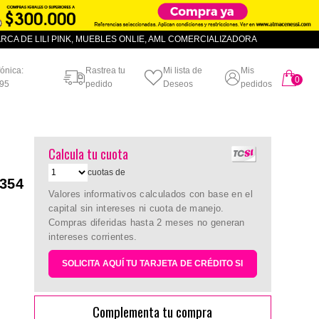
CA DE LILI PINK, MUEBLES ONLIE, AML COMERCIALIZADORA
fónica:
Rastrea tu
Mi lista de
Mis
0
artículo
95
pedido
Deseos
pedidos
Calcula tu cuota
cuotas de
7354
Valores informativos calculados con base en el
capital sin intereses ni cuota de manejo.
Compras diferidas hasta 2 meses no generan
intereses corrientes.
SOLICITA AQUÍ TU TARJETA DE CRÉDITO SI
Complementa tu compra