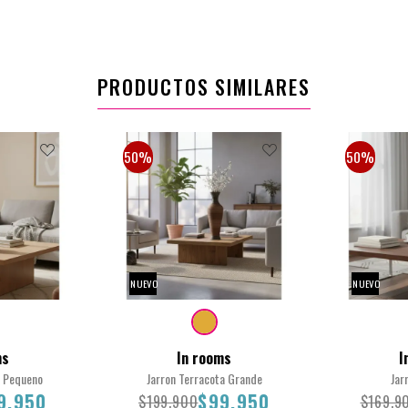
PRODUCTOS SIMILARES
50%
50%
NUEVO
NUEVO
ms
In rooms
I
a Pequeno
Jarron Terracota Grande
Jar
9.950
$99.950
$199.900
$169.9