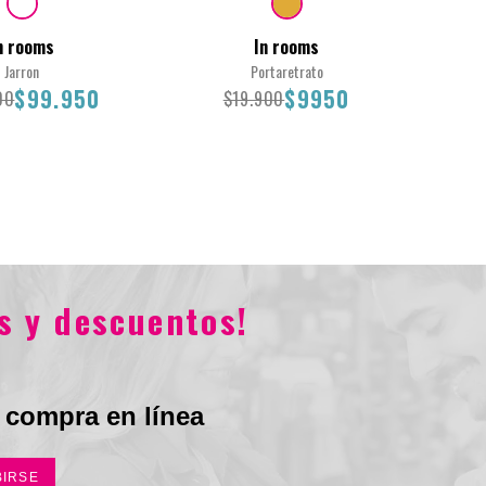
n rooms
In rooms
Jarron
Portaretrato
$99.950
$9950
00
$19.900
Total
15X20CM
11x
s y descuentos!
.900
$99.950
$19.900
$9950
 compra en línea
BIRSE