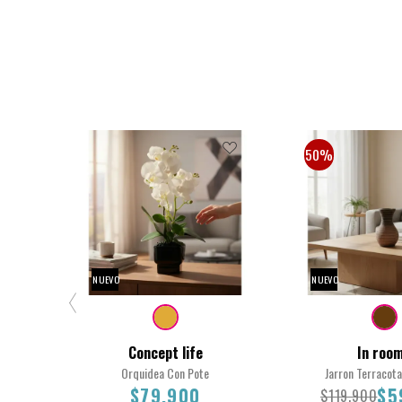
50%
NUEVO
NUEVO
Concept life
In roo
Orquidea Con Pote
Jarron Terracot
$79.900
$5
$119.900