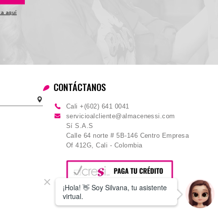
ica aquí
CONTÁCTANOS
Cali +(602) 641 0041
servicioalcliente@almacenessi.com
Sí S.A.S
Calle 64 norte # 5B-146 Centro Empresa
Of 412G, Cali - Colombia