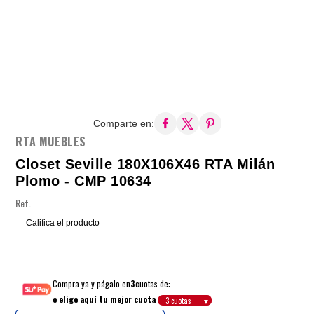
Comparte en:
RTA MUEBLES
Closet Seville 180X106X46 RTA Milán
Plomo - CMP 10634
Ref.
Califica el producto
Compra ya y págalo en
3
cuotas de:
o elige aquí tu mejor cuota