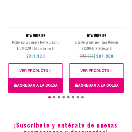
RTA MUEBLES
RTA MUEBLES
Biblioteca Esquinera Home Dreams
Estante Esquinero Home Dreams
170X40X40 RTA Bardolino ZF
170X40X40 RTA Nogal ZF
$317.900
$384.900
$553.900
VER PRODUCTO
VER PRODUCTO
AGREGAR A LA BOLSA
AGREGAR A LA BOLSA
Total
$317.900
$553.900
$384.900
¡Suscríbete y entérate de nuevas