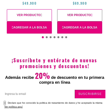
$49.900
$69.900
VER PRODUCTO
VER PRODUCTO
Total
AGREGAR A LA BOLSA
AGREGAR A LA BOLSA
S
L
M
L
M
XL
S
¡Suscríbete y entérate de nuevas
$49.900
$69.900
promociones y descuentos!
20%
Además recibe
de descuento en tu primera
compra en línea
SUSCRIBIRSE
Declaro que he conocido la politica de tratamiento de datos y he aceptado la misma
Ver política aquí