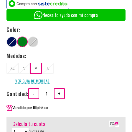
Necesito ayuda con mi compra
Color:
Medidas:
XL
S
M
L
VER GUIA DE MEDIDAS
Cantidad:
-
+
Vendido por
lilipinkco
Calcula tu cuota
cuotas de