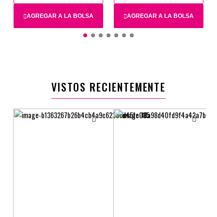
AGREGAR A LA BOLSA
AGREGAR A LA BOLSA
S
L
M
XL
L
S
M
VISTOS RECIENTEMENTE
$49.900
$69.900