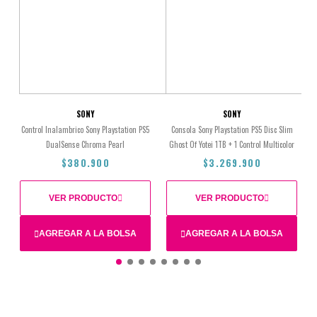
SONY
SONY
Control Inalambrico Sony Playstation PS5
Consola Sony Playstation PS5 Disc Slim
DualSense Chroma Pearl
Ghost Of Yotei 1TB + 1 Control Multicolor
$380.900
$3.269.900
VER PRODUCTO
VER PRODUCTO
AGREGAR A LA BOLSA
AGREGAR A LA BOLSA
Total
$380.900
$3.269.900