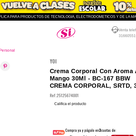
APLICA PARA PRODUCTOS DE TECNOLOGIA, ELECTRODOMETICOS Y DE LA MAR
Almacenes SI
Venta tele
31660551
Personal
YOI
Crema Corporal Con Aroma 
Mango 30Ml - BC-167 BBW
CREMA CORPORAL, SRTD, 
Ref.
25125674001
Califica el producto
Compra ya y págalo en
3
cuotas de: