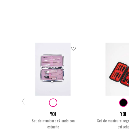
$19.900
$19.90
YOI
YOI
Set de manicure x7 unds con
Set de manicure negr
estuche
estuch