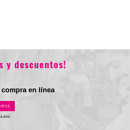
Total
.800
$62.900
$155.800
$77.900
s y descuentos!
 compra en línea
BIRSE
ica aquí