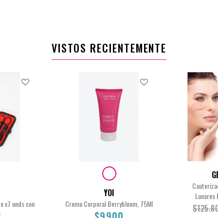
0
$23.900
VISTOS RECIENTEMENTE
G
Cauteriza
YOI
Lunares 
o x7 unds con
Crema Corporal Berrybloom, 75Ml
$125.8
e
$9900