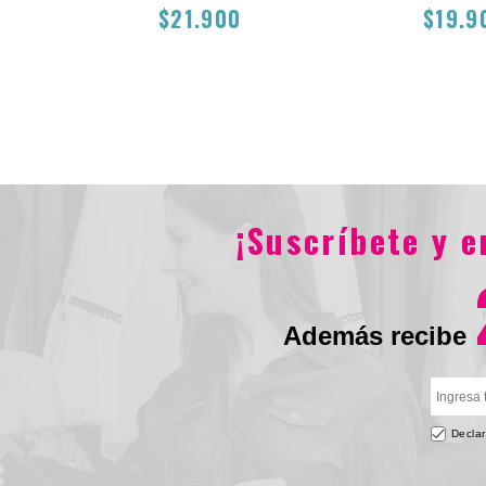
$21.900
$19.9
$21.900
$19.90
¡Suscríbete y 
Además recibe
Declar