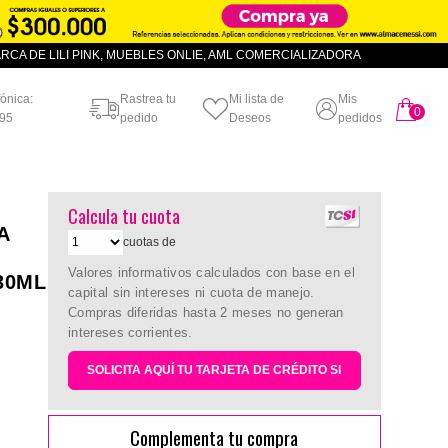
CA DE LILI PINK, MUEBLES ONLIE, AML COMERCIALIZADORA
fónica:
Rastrea tu
Mi lista de
Mis
0
artículo
95
pedido
Deseos
pedidos
Calcula tu cuota
A
cuotas de
Valores informativos calculados con base en el
30ML
capital sin intereses ni cuota de manejo.
Compras diferidas hasta 2 meses no generan
intereses corrientes.
SOLICITA AQUÍ TU TARJETA DE CRÉDITO SI
Complementa tu compra