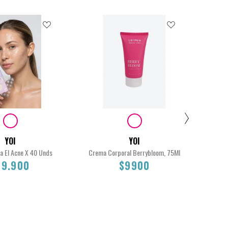
Ca
YOI
YOI
L
a El Acne X 40 Unds
Crema Corporal Berrybloom, 75Ml
$
19.900
$9900