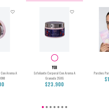
YOI
l Con Aroma A
Exfoliante Corporal Con Aroma A
Parches Par
00Ml
Granada 350G
$
00
$23.900