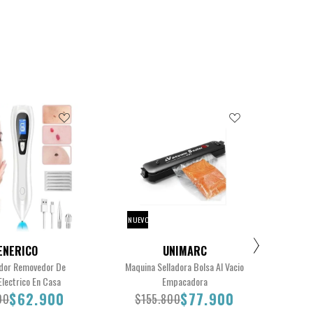
$19.900
$9900
NUEVO
NUE
ENERICO
UNIMARC
dor Removedor De
Maquina Selladora Bolsa Al Vacio
Ce
Electrico En Casa
Empacadora
P
$62.900
$77.900
00
$155.800
$