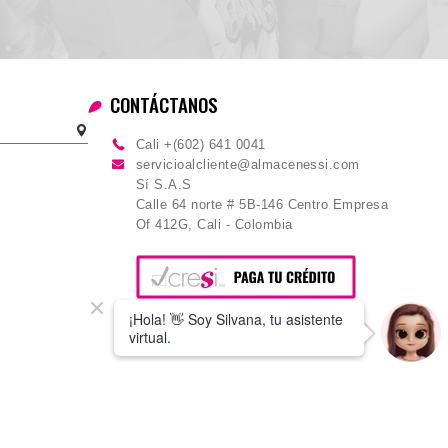
CONTÁCTANOS
Cali +(602) 641 0041
servicioalcliente@almacenessi.com
Sí S.A.S
Calle 64 norte # 5B-146 Centro Empresa
Of 412G, Cali - Colombia