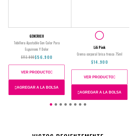
GENERICO
Tobillera Ajustable Con Calor Para
Lili Pink
Esguinces Y Dolor
Crema corporal brisa fresca 75ml
$56.900
$113.800
$14.900
VER PRODUCTO
VER PRODUCTO
AGREGAR A LA BOLSA
AGREGAR A LA BOLSA
$113.800
$56.900
$14.900