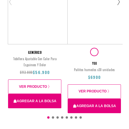
GENERICO
Tobillera Ajustable Con Calor Para
YOI
Esguinces Y Dolor
Pañitos humedos x30 unidades
$56.900
$113.800
$6900
VER PRODUCTO
VER PRODUCTO
AGREGAR A LA BOLSA
AGREGAR A LA BOLSA
Total
$113.800
$56.900