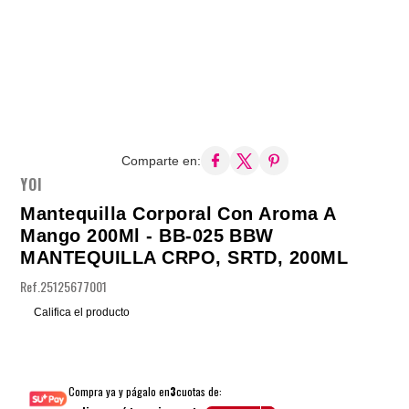
Comparte en:
YOI
Mantequilla Corporal Con Aroma A
Mango 200Ml - BB-025 BBW
MANTEQUILLA CRPO, SRTD, 200ML
Ref.
25125677001
Califica el producto
Compra ya y págalo en
3
cuotas de: