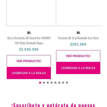
JBL
JBL
Barra De Sonido JBL Sound Bar 800MK2
Parlante JBL Grip Bluetooth Azul Claro
780 Watts Bluetooth Negro
$282.900
$2.506.900
VER PRODUCTO
VER PRODUCTO
AGREGAR A LA BOLSA
AGREGAR A LA BOLSA
Total
$282.900
$2.506.900
¡Suscríbete y entérate de nuevas