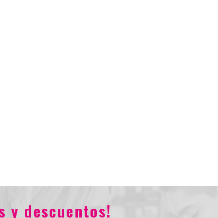
Total
s y descuentos!