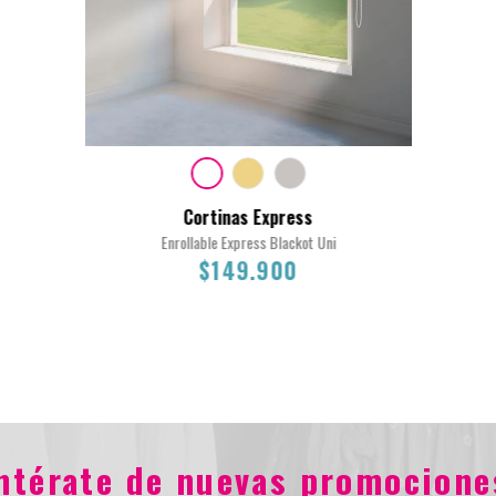
Cortinas Express
Enrollable Express Blackot Uni
$149.900
170X180
entérate de nuevas promocione
$149.900