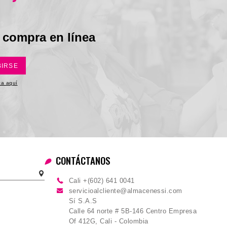
 compra en línea
BIRSE
ica aquí
CONTÁCTANOS
Cali +(602) 641 0041
servicioalcliente@almacenessi.com
Sí S.A.S
Calle 64 norte # 5B-146 Centro Empresa
Of 412G, Cali - Colombia