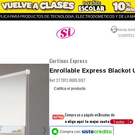
APLICA PARA PRODUCTOS DE TECNOLOGIA, ELECTRODOMETICOS Y DE LA MAR
Almacenes SI
Venta tele
31660551
Cortinas Express
Enrollable Express Blackot 
Ref.
277013.0005.DQ7
Califica el producto
Compra ya y págalo en
3
cuotas de:
o elige aquí tu mejor cuota