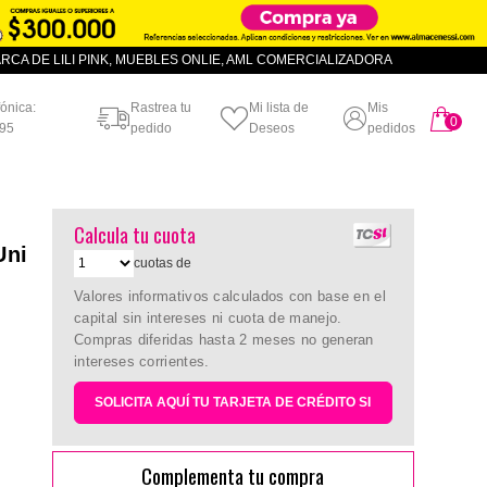
CA DE LILI PINK, MUEBLES ONLIE, AML COMERCIALIZADORA
fónica:
Rastrea tu
Mi lista de
Mis
0
artículo
95
pedido
Deseos
pedidos
Calcula tu cuota
Uni
cuotas de
Valores informativos calculados con base en el
capital sin intereses ni cuota de manejo.
Compras diferidas hasta 2 meses no generan
intereses corrientes.
SOLICITA AQUÍ TU TARJETA DE CRÉDITO SI
Complementa tu compra