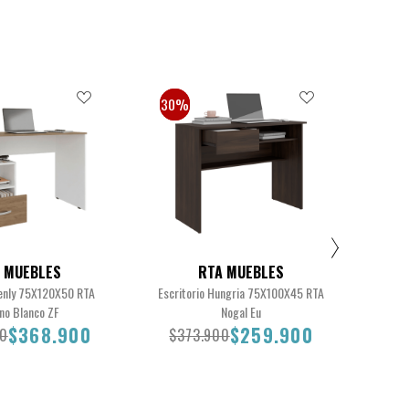
30%
30%
30
30
 MUEBLES
RTA MUEBLES
Kenly 75X120X50 RTA
Escritorio Hungria 75X100X45 RTA
C
no Blanco ZF
Nogal Eu
$368.900
$259.900
00
$373.900
$3