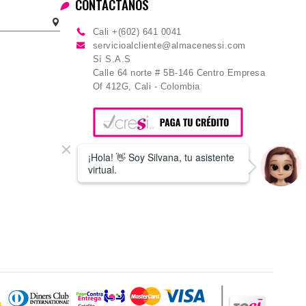
CONTÁCTANOS
Cali +(602) 641 0041
servicioalcliente@almacenessi.com
Sí S.A.S
Calle 64 norte # 5B-146 Centro Empresa
Of 412G, Cali - Colombia