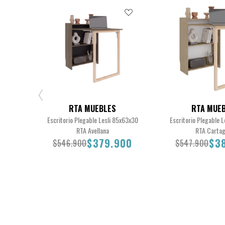
RTA MUEBLES
RTA MUE
Escritorio Plegable Lesli 85x63x30
Escritorio Plegable 
RTA Avellana
RTA Carta
$379.900
$3
$546.900
$547.900
$546.900
$379.900
$547.900
$38