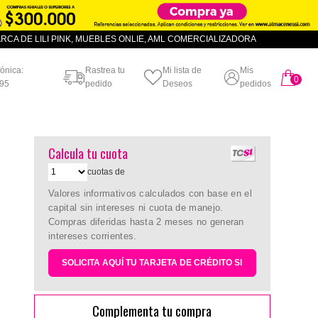
CA DE LILI PINK, MUEBLES ONLIE, AML COMERCIALIZADORA
fónica:
Rastrea tu
Mi lista de
Mis
0
artículo
95
pedido
Deseos
pedidos
Calcula tu cuota
cuotas de
Valores informativos calculados con base en el
capital sin intereses ni cuota de manejo.
Compras diferidas hasta 2 meses no generan
intereses corrientes.
SOLICITA AQUÍ TU TARJETA DE CRÉDITO SI
Complementa tu compra