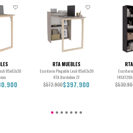
BLES
RTA MUEBLES
RTA
Lesli 85x63x30
Escritorio Plegable Lesli 85x63x30
Escritori
gena
RTA Bardolino ZF
145X120X
80.900
$397.900
$572.900
$530.9
0.900
$572.900
$397.900
$530