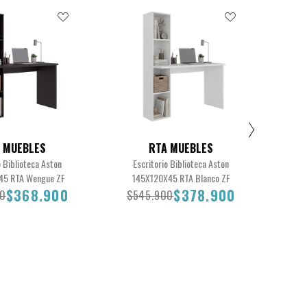
 MUEBLES
RTA MUEBLES
o Biblioteca Aston
Escritorio Biblioteca Aston
Escr
45 RTA Wengue ZF
145X120X45 RTA Blanco ZF
$368.900
$378.900
00
$545.900
$5
.900
$368.900
$545.900
$378.900