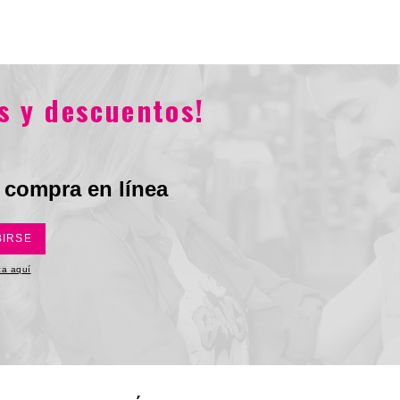
Total
.900
$368.900
$373.900
$259.900
s y descuentos!
 compra en línea
BIRSE
ica aquí