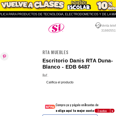
APLICA PARA PRODUCTOS DE TECNOLOGIA, ELECTRODOMETICOS Y DE LA MAR
Almacenes SI
Venta tele
31660551
RTA MUEBLES
Escritorio Danis RTA Duna-
Blanco - EDB 6487
Ref.
Califica el producto
Compra ya y págalo en
3
cuotas de:
o elige aquí tu mejor cuota