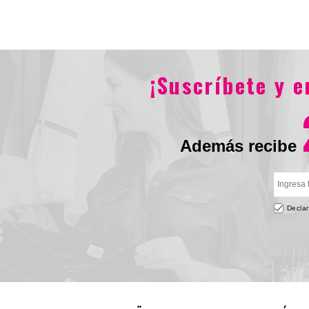
$547.900
$380.900
$605.900
$42
¡Suscríbete y 
Además recibe
Declar