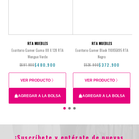
RTA MUEBLES
RTA MUEBLES
Escritorio Gamer Guma 88 X 128 RTA
Escritorio Gamer Black 110X55X95 RTA
Wengue Verde
Negro
$480.900
$372.900
$691.900
$536.900
VER PRODUCTO
VER PRODUCTO
AGREGAR A LA BOLSA
AGREGAR A LA BOLSA
Total
$691.900
$480.900
$536.900
$372.900
¡Suscríbete y entérate de nuevas