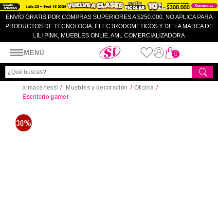
ENVÍO GRATIS POR COMPRAS SUPERIORES A $250.000, NO APLICA PARA
PRODUCTOS DE TECNOLOGIA, ELECTRODOMETICOS Y DE LA MARCA DE
LILI PINK, MUEBLES ONLIE, AML COMERCIALIZADORA
Almacenes SI
MENÚ
0
almacenessi
Muebles y decoración
Oficina
Escritorio gamer
30%