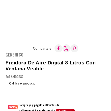
Comparte en:
GENERICO
Freidora De Aire Digital 8 Litros Con
Ventana Visible
Ref.
AM02987
Califica el producto
Compra ya y págalo en
3
cuotas de:
o elige aquí tu mejor cuota