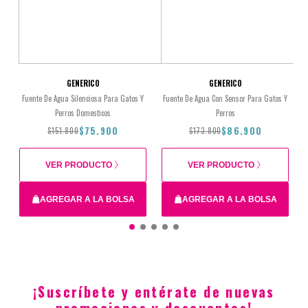
GENERICO
GENERICO
Fuente De Agua Silenciosa Para Gatos Y
Fuente De Agua Con Sensor Para Gatos Y
Perros Domesticos
Perros
$75.900
$86.900
$151.800
$173.800
VER PRODUCTO
VER PRODUCTO
AGREGAR A LA BOLSA
AGREGAR A LA BOLSA
Total
$151.800
$75.900
$173.800
$86.900
¡Suscríbete y entérate de nuevas