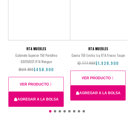
RTA MUEBLES
RTA MUEBLES
Gabinete Superior 150 Portofino
Cocina 150 Emilia Izq RTA Fresno Taupe
60X150X31 RTA Wengue
$1.928.900
$2.777.900
$458.900
$660.900
VER PRODUCTO
VER PRODUCTO
Total
AGREGAR A LA BOLSA
AGREGAR A LA BOLSA
$2.777.900
$1.928.900
$660.900
$458.900