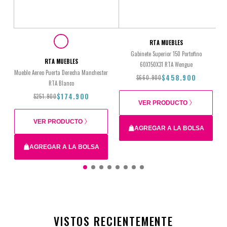
RTA MUEBLES
Gabinete Superior 150 Portofino
RTA MUEBLES
60X150X31 RTA Wengue
Mueble Aereo Puerta Derecha Manchester
$458.900
$660.900
RTA Blanco
$174.900
$251.900
VER PRODUCTO
VER PRODUCTO
AGREGAR A LA BOLSA
AGREGAR A LA BOLSA
$660.900
$458.900
Unica
VISTOS RECIENTEMENTE
$251.900
$174.900