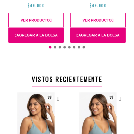
$49.900
$49.900
VER PRODUCTO
VER PRODUCTO
AGREGAR A LA BOLSA
AGREGAR A LA BOLSA
M
S
L
M
L
S
VISTOS RECIENTEMENTE
$49.900
$49.900