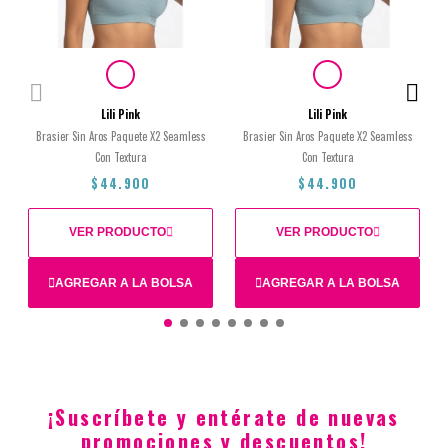
Lili Pink
Lili Pink
Brasier Sin Aros Paquete X2 Seamless
Brasier Sin Aros Paquete X2 Seamless
Con Textura
Con Textura
$44.900
$44.900
VER PRODUCTO
VER PRODUCTO
AGREGAR A LA BOLSA
AGREGAR A LA BOLSA
S
M
¡Suscríbete y entérate de nuevas
$44.900
$44.900
promociones y descuentos!