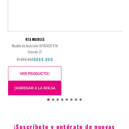
$1.018.900
$707.900
RTA MUEBLES
Mueble de Aseo Lake 181X51X39 RTA
Cannolo ZF
$694.900
$1.000.900
VER PRODUCTO
AGREGAR A LA BOLSA
Total
$1.000.900
$694.900
¡Suscríbete y entérate de nuevas