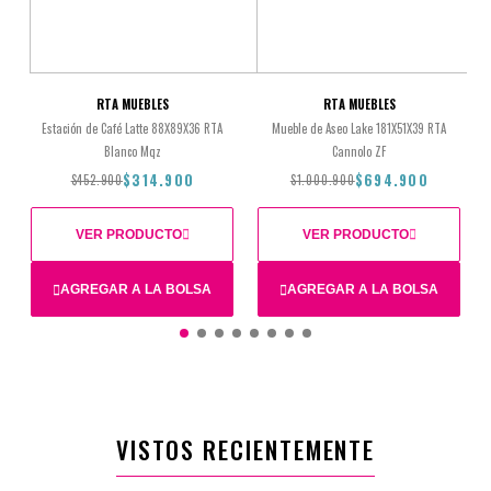
RTA MUEBLES
RTA MUEBLES
Estación de Café Latte 88X89X36 RTA
Mueble de Aseo Lake 181X51X39 RTA
Blanco Mqz
Cannolo ZF
$314.900
$694.900
$452.900
$1.000.900
VER PRODUCTO
VER PRODUCTO
AGREGAR A LA BOLSA
AGREGAR A LA BOLSA
$452.900
$314.900
$1.000.900
$694.900
VISTOS RECIENTEMENTE